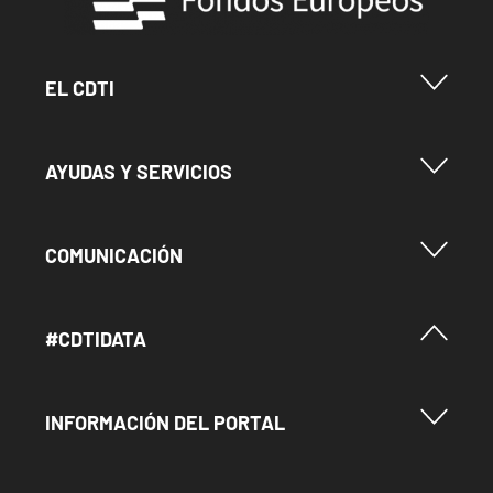
Menu Footer Cdti
EL CDTI
Menu Footer Ayudas y Servicios
AYUDAS Y SERVICIOS
Menu Footer Comunicación
COMUNICACIÓN
Menú Footer #Cdtidata
#CDTIDATA
Menu Footer Información del Portal
INFORMACIÓN DEL PORTAL