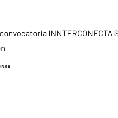
rá convocatoria INNTERCONECTA 
ón
ENSA