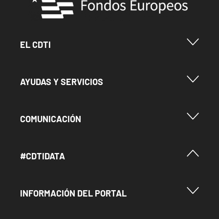
Menu Footer Cdti
EL CDTI
Menu Footer Ayudas y Servicios
AYUDAS Y SERVICIOS
Menu Footer Comunicación
COMUNICACIÓN
Menú Footer #Cdtidata
#CDTIDATA
Menu Footer Información del Portal
INFORMACIÓN DEL PORTAL