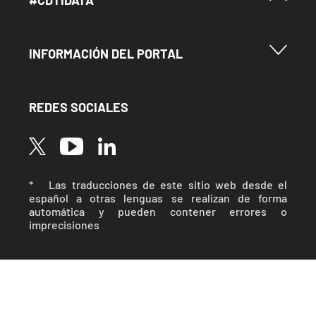
Menu Footer Información del Portal
INFORMACIÓN DEL PORTAL
REDES SOCIALES
Image
Image
Image
* Las traducciones de este sitio web desde el
español a otras lenguas se realizan de forma
automática y pueden contener errores o
imprecisiones