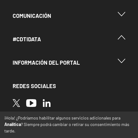
Menu Footer Comunicación
COMUNICACIÓN
Menú Footer #Cdtidata
#CDTIDATA
Menu Footer Información del Portal
INFORMACIÓN DEL PORTAL
REDES SOCIALES
Image
Image
Image
¡Hola! ¿Podríamos habilitar algunos servicios adicionales para
* Las traducciones de este sitio web desde el
Analítica
? Siempre podrá cambiar o retirar su consentimiento más
español a otras lenguas se realizan de forma
tarde.
automática y pueden contener errores o
imprecisiones