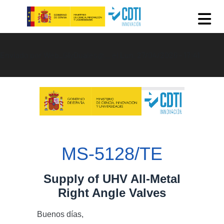
Pasar al contenido principal
Enviado por
Web_GIyDuales@…
el
Lun, 27/04/2026 - 17:41
MS-5128/TE
Supply of UHV All-Metal
Right Angle Valves
Buenos días,