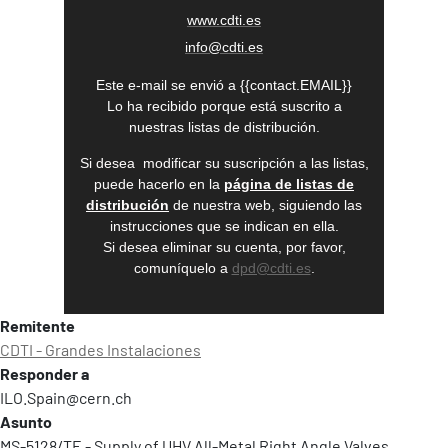
www.cdti.es
info@cdti.es
Este e-mail se envió a {{contact.EMAIL}}
Lo ha recibido porque está suscrito a
nuestras listas de distribución.
Si desea modificar su suscripción a las listas,
puede hacerlo en la
página de listas de
distribución
de nuestra web, siguiendo las
instrucciones que se indican en ella.
Si desea eliminar su cuenta, por favor,
comuníquelo a
dpd@cdti.es
.
Remitente
CDTI - Grandes Instalaciones
Responder a
ILO.Spain@cern.ch
Asunto
MS-5128/TE - Supply of UHV All-Metal Right Angle Valves