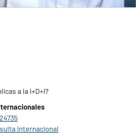
cas a la I+D+I?
nternacionales
24735
sulta internacional