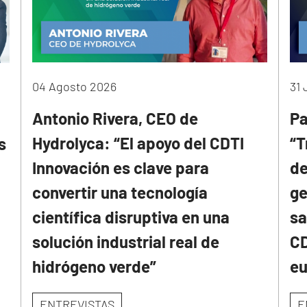
04 Agosto 2026
31 
Antonio Rivera, CEO de
Pa
Hydrolyca: “El apoyo del CDTI
“T
s
Innovación es clave para
de
convertir una tecnología
ge
científica disruptiva en una
sa
solución industrial real de
CD
hidrógeno verde”
e
ENTREVISTAS
E