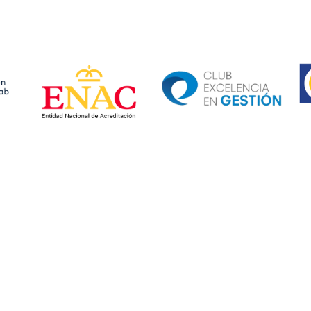
Ima
Image
Image