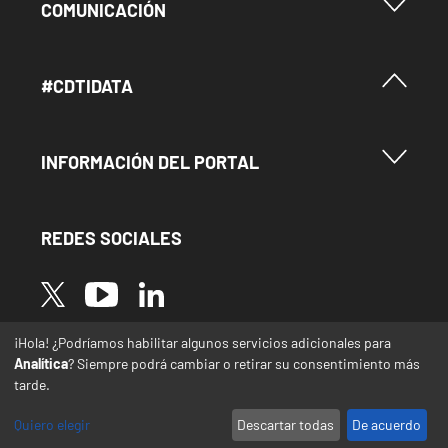
Menu Footer Comunicación
COMUNICACIÓN
Menú Footer #Cdtidata
#CDTIDATA
Menu Footer Información del Portal
INFORMACIÓN DEL PORTAL
REDES SOCIALES
Image
Image
Image
¡Hola! ¿Podríamos habilitar algunos servicios adicionales para
* Las traducciones de este sitio web desde el
Analítica
? Siempre podrá cambiar o retirar su consentimiento más
español a otras lenguas se realizan de forma
tarde.
automática y pueden contener errores o
imprecisiones
Quiero elegir
Descartar todas
De acuerdo