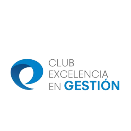
Image
Image