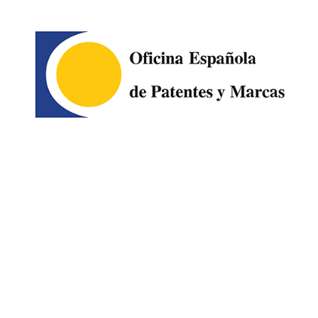
Image