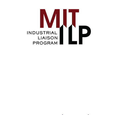
Image