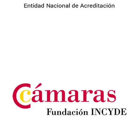
Image