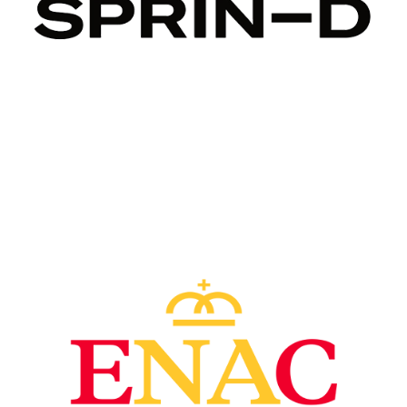
Image