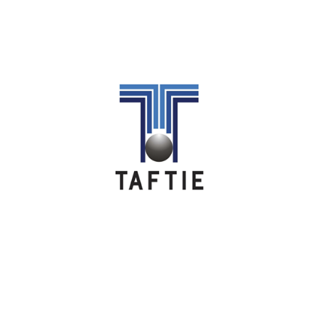
Image
Image