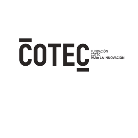
Image