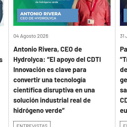
04 Agosto 2026
31 
Antonio Rivera, CEO de
Pa
Hydrolyca: “El apoyo del CDTI
“T
s
Innovación es clave para
de
convertir una tecnología
ge
científica disruptiva en una
sa
solución industrial real de
CD
hidrógeno verde”
e
ENTREVISTAS
E