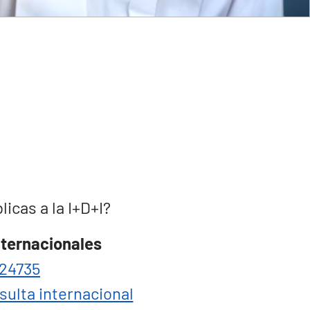
cas a la I+D+I?
nternacionales
24735
sulta internacional