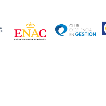
Ima
Image
Image