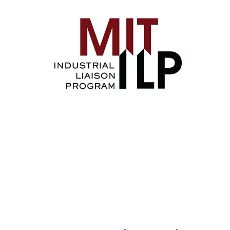
Image