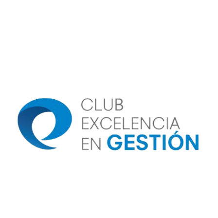
Image
Image