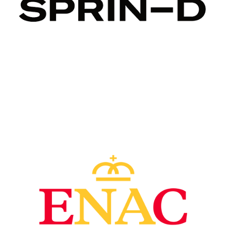
Image