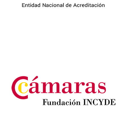
Image