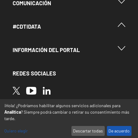
Menu Footer Comunicación
COMUNICACIÓN
Menú Footer #Cdtidata
#CDTIDATA
Menu Footer Información del Portal
INFORMACIÓN DEL PORTAL
REDES SOCIALES
Image
Image
Image
¡Hola! ¿Podríamos habilitar algunos servicios adicionales para
* Las traducciones de este sitio web desde el
Analítica
? Siempre podrá cambiar o retirar su consentimiento más
español a otras lenguas se realizan de forma
tarde.
automática y pueden contener errores o
imprecisiones
Quiero elegir
Descartar todas
De acuerdo