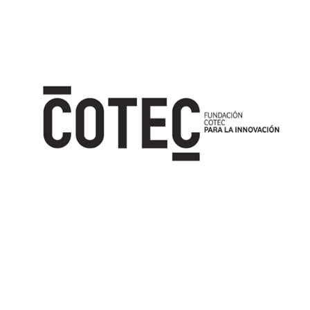
Image