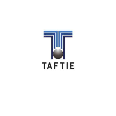
Image
Image