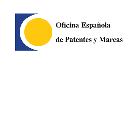
Image