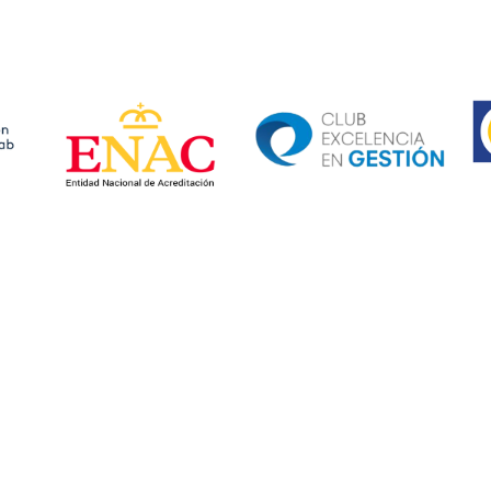
Ima
Image
Image