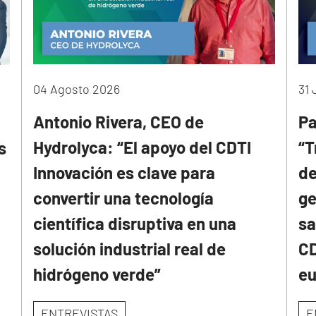
04 Agosto 2026
31 
Antonio Rivera, CEO de
Pa
Hydrolyca: “El apoyo del CDTI
“T
s
Innovación es clave para
de
convertir una tecnología
ge
científica disruptiva en una
sa
solución industrial real de
CD
hidrógeno verde”
e
ENTREVISTAS
E