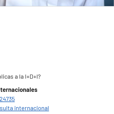
cas a la I+D+I?
nternacionales
24735
sulta internacional