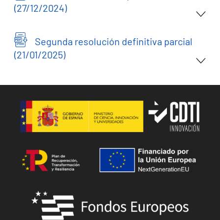
(27/12/2024)
Segunda resolución definitiva parcial
(21/01/2025)
Image
Image
Image