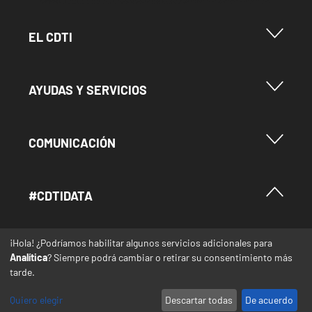
Menu Footer Cdti
EL CDTI
Menu Footer Ayudas y Servicios
AYUDAS Y SERVICIOS
Menu Footer Comunicación
COMUNICACIÓN
Menú Footer #Cdtidata
#CDTIDATA
¡Hola! ¿Podríamos habilitar algunos servicios adicionales para
Menu Footer Información del Portal
INFORMACIÓN DEL PORTAL
Analítica
? Siempre podrá cambiar o retirar su consentimiento más
tarde.
REDES SOCIALES
Quiero elegir
Descartar todas
De acuerdo