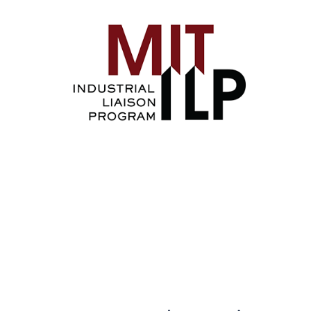
Image