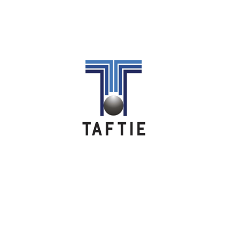
Image
Image