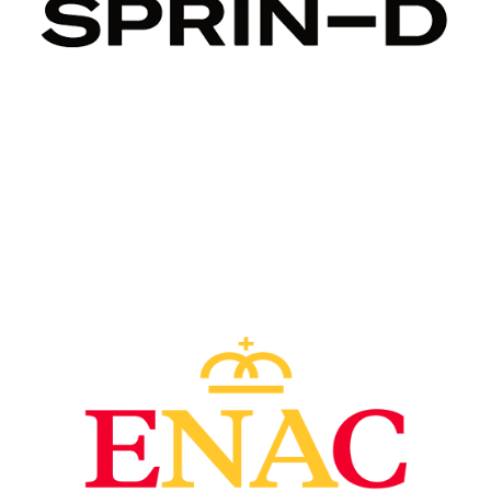
Image