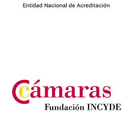
Image