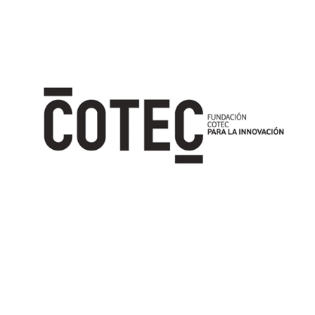
Image