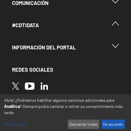
Menu Footer Comunicación
COMUNICACIÓN
Menú Footer #Cdtidata
#CDTIDATA
Menu Footer Información del Portal
INFORMACIÓN DEL PORTAL
REDES SOCIALES
Image
Image
Image
¡Hola! ¿Podríamos habilitar algunos servicios adicionales para
* Las traducciones de este sitio web desde el
Analítica
? Siempre podrá cambiar o retirar su consentimiento más
español a otras lenguas se realizan de forma
tarde.
automática y pueden contener errores o
imprecisiones
Quiero elegir
Descartar todas
De acuerdo