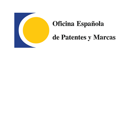
Image