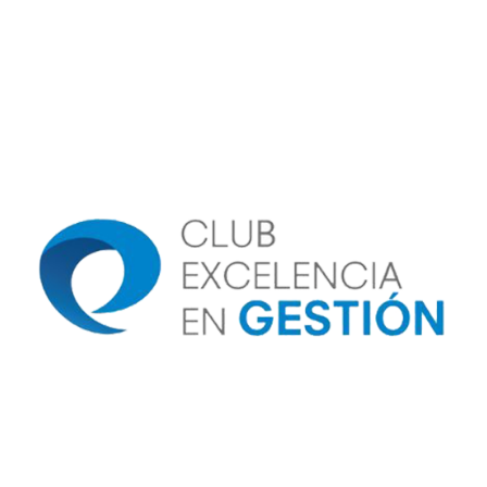
Image
Image