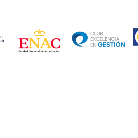
Ima
Image
Image