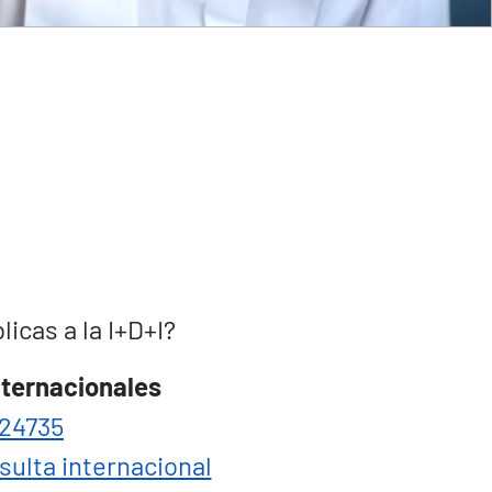
cas a la I+D+I?
nternacionales
24735
sulta internacional