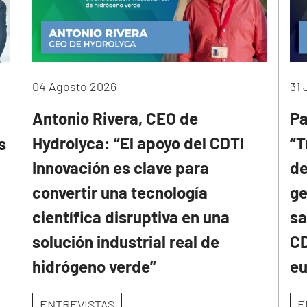
04 Agosto 2026
31 
Antonio Rivera, CEO de
Pa
Hydrolyca: “El apoyo del CDTI
“T
s
Innovación es clave para
de
convertir una tecnología
ge
científica disruptiva en una
sa
solución industrial real de
CD
hidrógeno verde”
e
ENTREVISTAS
E