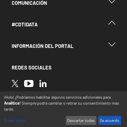
Menu Footer Comunicación
COMUNICACIÓN
Menú Footer #Cdtidata
#CDTIDATA
Menu Footer Información del Portal
INFORMACIÓN DEL PORTAL
REDES SOCIALES
Image
Image
Image
¡Hola! ¿Podríamos habilitar algunos servicios adicionales para
* Las traducciones de este sitio web desde el
Analítica
? Siempre podrá cambiar o retirar su consentimiento más
español a otras lenguas se realizan de forma
tarde.
automática y pueden contener errores o
imprecisiones
Quiero elegir
Descartar todas
De acuerdo