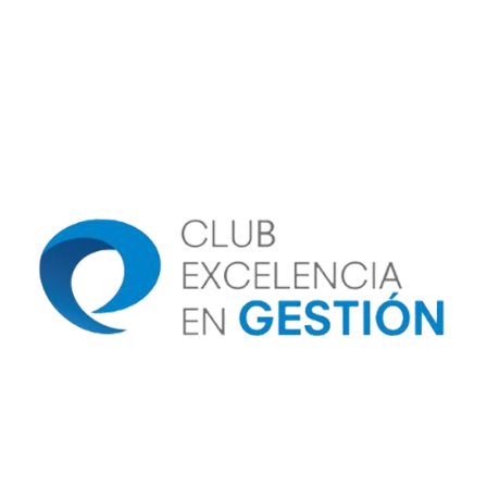
Image
Image