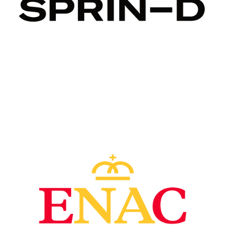
Image