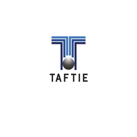
Image
Image