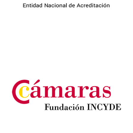
Image