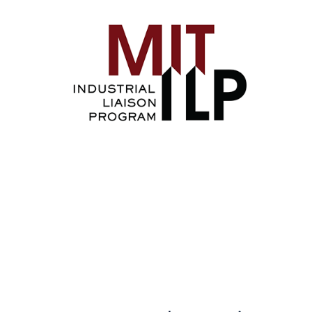
Image