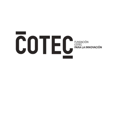
Image