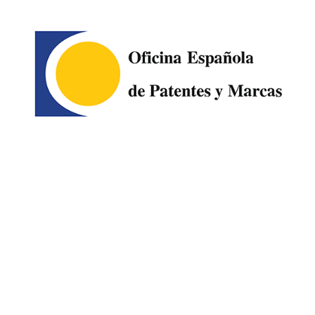
Image