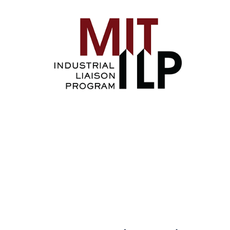
Image