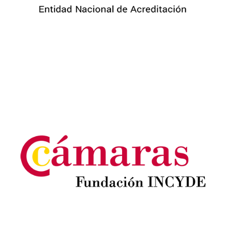
Image