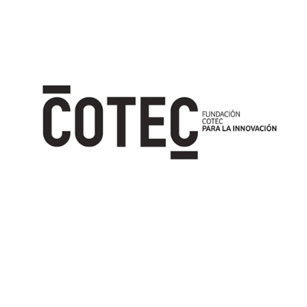
Image