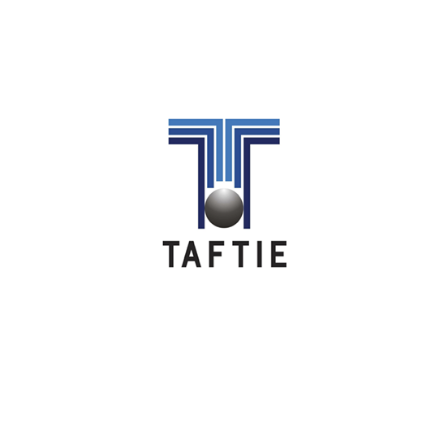
Image
Image