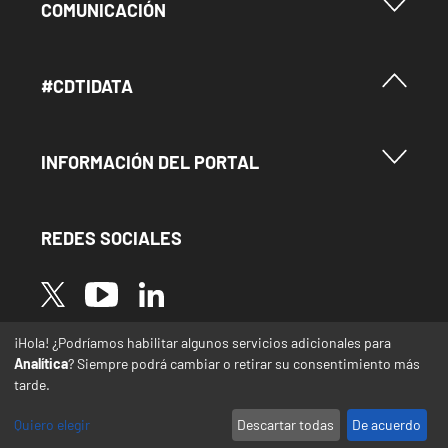
Menu Footer Comunicación
COMUNICACIÓN
Menú Footer #Cdtidata
#CDTIDATA
Menu Footer Información del Portal
INFORMACIÓN DEL PORTAL
REDES SOCIALES
Image
Image
Image
¡Hola! ¿Podríamos habilitar algunos servicios adicionales para
* Las traducciones de este sitio web desde el
Analítica
? Siempre podrá cambiar o retirar su consentimiento más
español a otras lenguas se realizan de forma
tarde.
automática y pueden contener errores o
imprecisiones
Quiero elegir
Descartar todas
De acuerdo