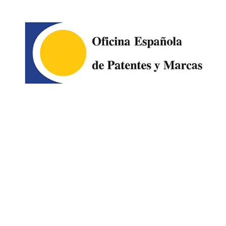
Image