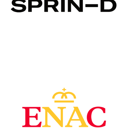
Image