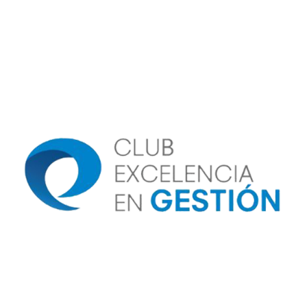
Image
Image