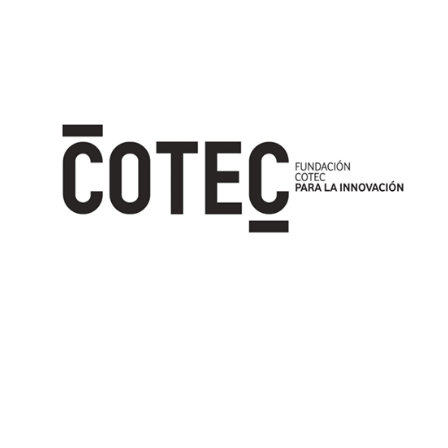
Image