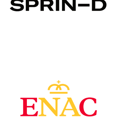
Image