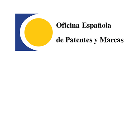
Image