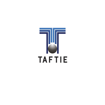
Image
Image