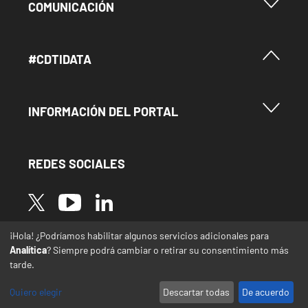
Menu Footer Comunicación
COMUNICACIÓN
Menú Footer #Cdtidata
#CDTIDATA
Menu Footer Información del Portal
INFORMACIÓN DEL PORTAL
REDES SOCIALES
Image
Image
Image
¡Hola! ¿Podríamos habilitar algunos servicios adicionales para
* Las traducciones de este sitio web desde el
Analítica
? Siempre podrá cambiar o retirar su consentimiento más
español a otras lenguas se realizan de forma
tarde.
automática y pueden contener errores o
imprecisiones
Quiero elegir
Descartar todas
De acuerdo