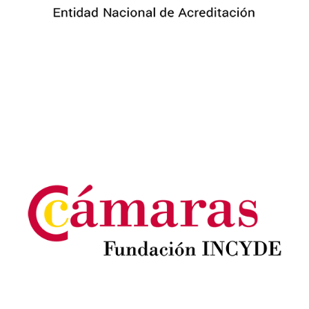
Image