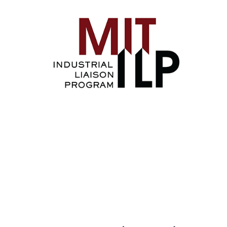
Image