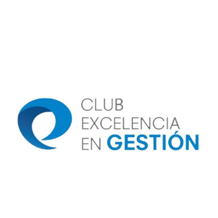
Image
Image