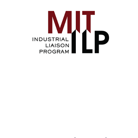
Image