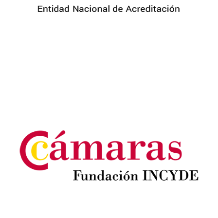
Image