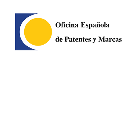
Image