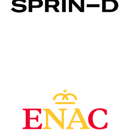
Image