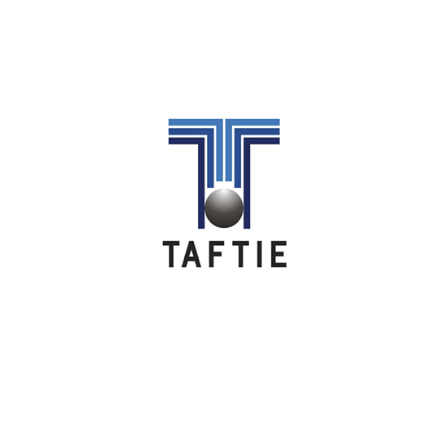
Image
Image