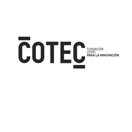
Image