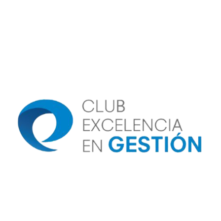
Image
Image