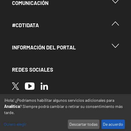
Menu Footer Comunicación
COMUNICACIÓN
Menú Footer #Cdtidata
#CDTIDATA
Menu Footer Información del Portal
INFORMACIÓN DEL PORTAL
REDES SOCIALES
Image
Image
Image
¡Hola! ¿Podríamos habilitar algunos servicios adicionales para
* Las traducciones de este sitio web desde el
Analítica
? Siempre podrá cambiar o retirar su consentimiento más
español a otras lenguas se realizan de forma
tarde.
automática y pueden contener errores o
imprecisiones
Quiero elegir
Descartar todas
De acuerdo