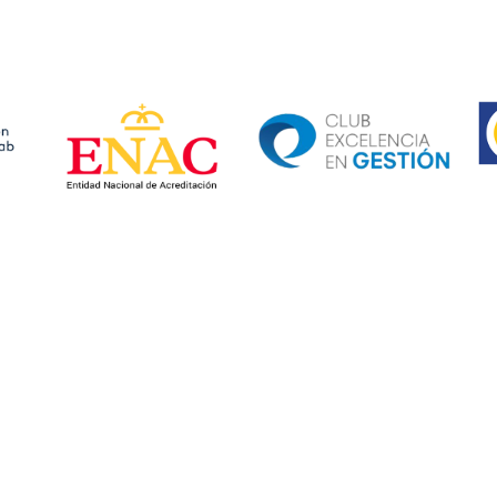
Ima
Image
Image