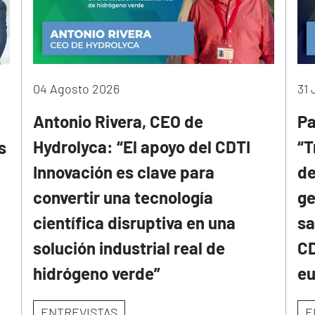
04 Agosto 2026
31 
Antonio Rivera, CEO de
Pa
Hydrolyca: “El apoyo del CDTI
“T
s
Innovación es clave para
de
convertir una tecnología
ge
científica disruptiva en una
sa
solución industrial real de
CD
hidrógeno verde”
e
ENTREVISTAS
E