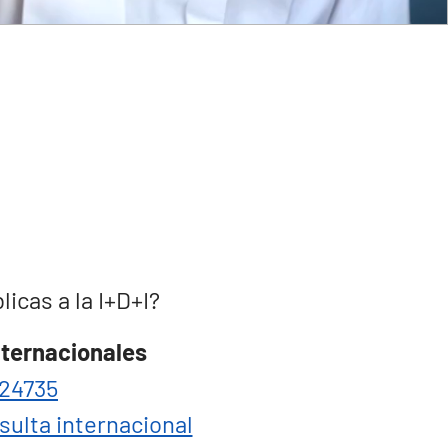
cas a la I+D+I?
nternacionales
24735
sulta internacional