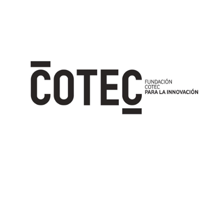
Image