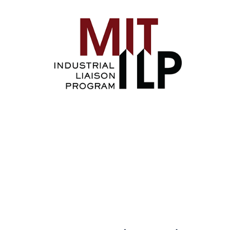
Image