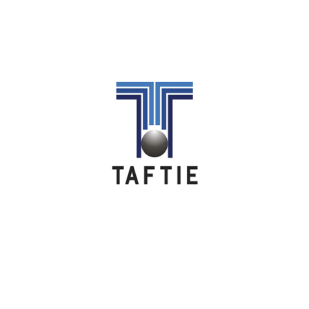
Image
Image