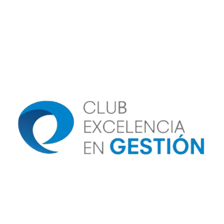
Image
Image