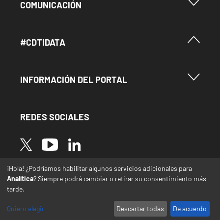
Menu Footer Comunicación
COMUNICACIÓN
Menú Footer #Cdtidata
#CDTIDATA
Menu Footer Información del Portal
INFORMACIÓN DEL PORTAL
REDES SOCIALES
Image
Image
Image
¡Hola! ¿Podríamos habilitar algunos servicios adicionales para
* Las traducciones de este sitio web desde el
Analítica
? Siempre podrá cambiar o retirar su consentimiento más
español a otras lenguas se realizan de forma
tarde.
automática y pueden contener errores o
imprecisiones
Quiero elegir
Descartar todas
De acuerdo