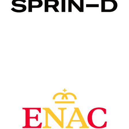
Image