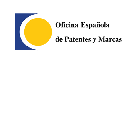
Image