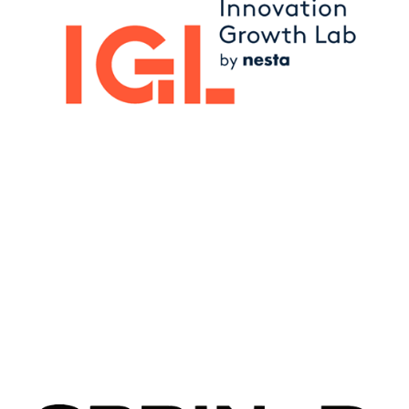
Image