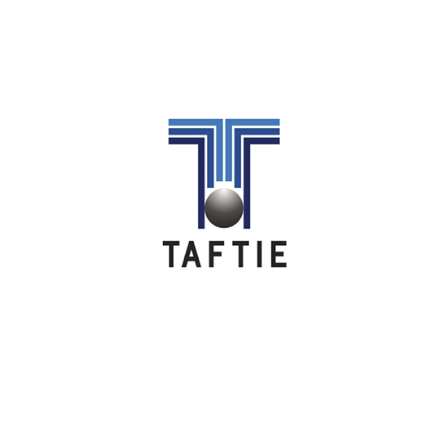
Image
Image