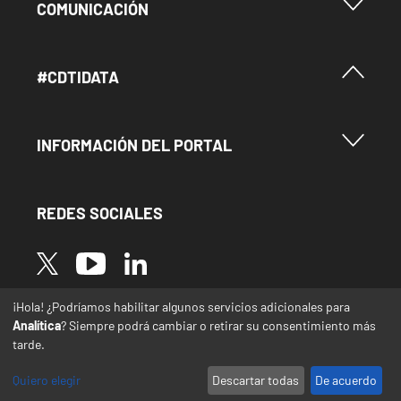
Menu Footer Comunicación
COMUNICACIÓN
Menú Footer #Cdtidata
#CDTIDATA
Menu Footer Información del Portal
INFORMACIÓN DEL PORTAL
REDES SOCIALES
Image
Image
Image
¡Hola! ¿Podríamos habilitar algunos servicios adicionales para
* Las traducciones de este sitio web desde el
Analítica
? Siempre podrá cambiar o retirar su consentimiento más
español a otras lenguas se realizan de forma
tarde.
automática y pueden contener errores o
imprecisiones
Quiero elegir
Descartar todas
De acuerdo