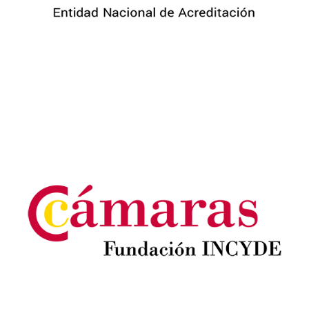
Image