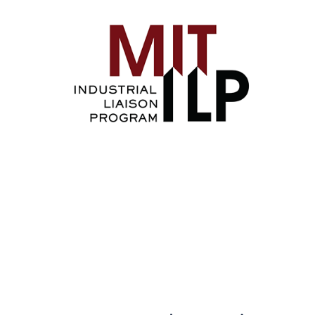
Image