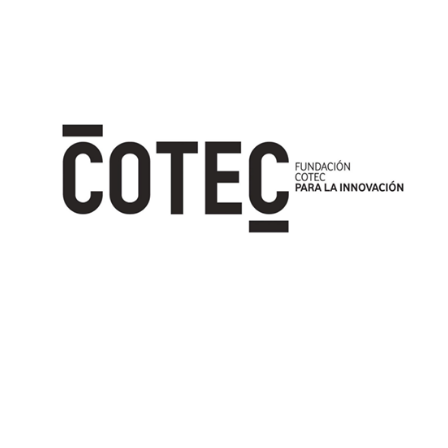
Image