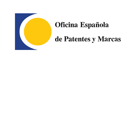
Image