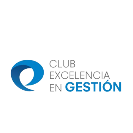
Image
Image