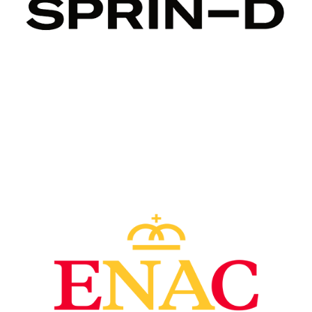
Image