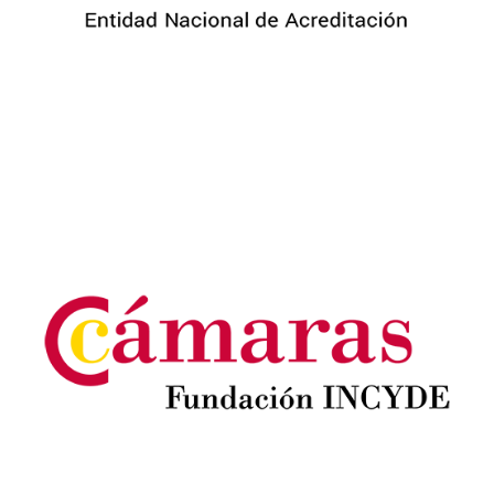
Image