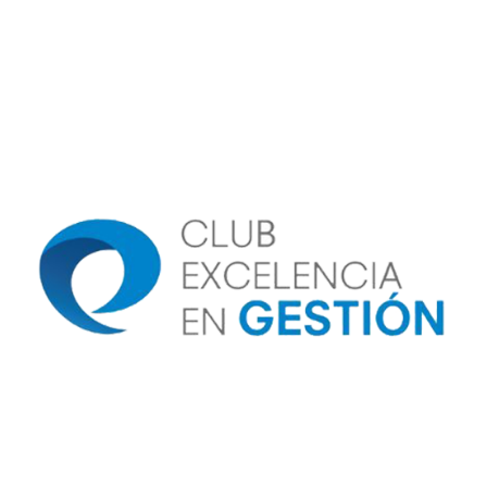
Image
Image