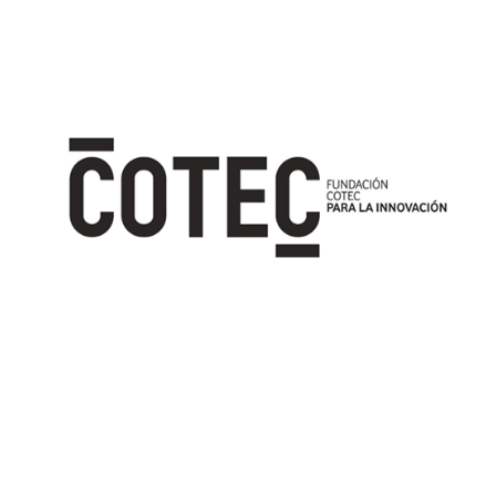
Image