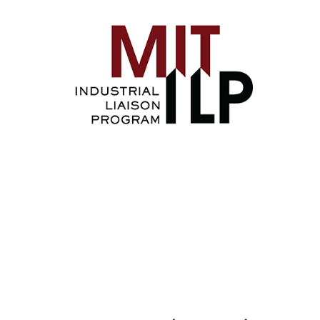
Image