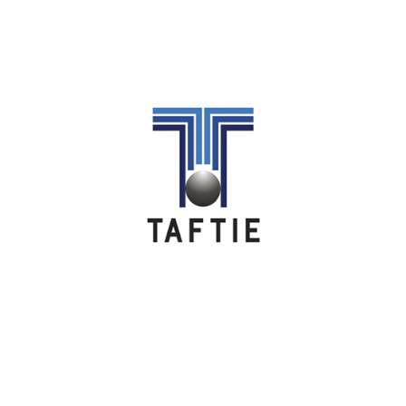
Image
Image