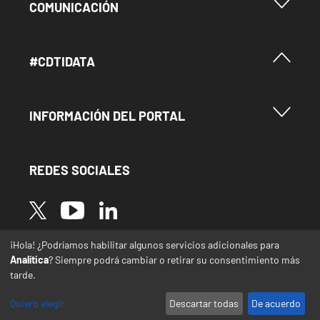
Menu Footer Comunicación
COMUNICACIÓN
Menú Footer #Cdtidata
#CDTIDATA
Menu Footer Información del Portal
INFORMACIÓN DEL PORTAL
REDES SOCIALES
Image
Image
Image
¡Hola! ¿Podríamos habilitar algunos servicios adicionales para
* Las traducciones de este sitio web desde el
Analítica
? Siempre podrá cambiar o retirar su consentimiento más
español a otras lenguas se realizan de forma
tarde.
automática y pueden contener errores o
imprecisiones
Quiero elegir
Descartar todas
De acuerdo