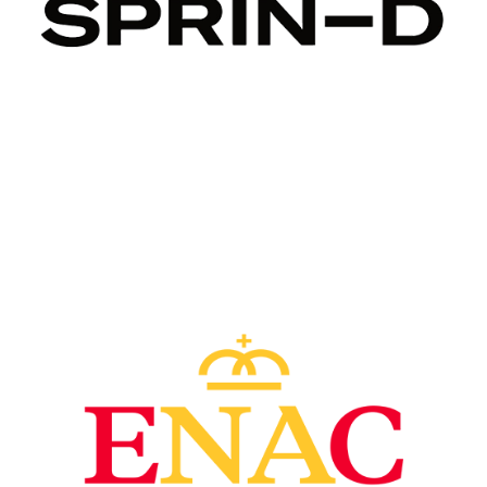
Image