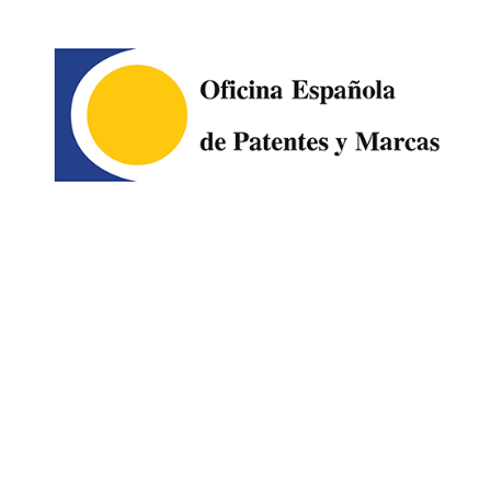
Image