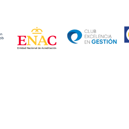
Ima
Image
Image