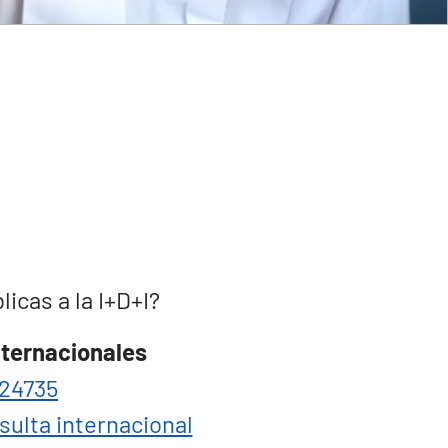
cas a la I+D+I?
nternacionales
24735
sulta internacional