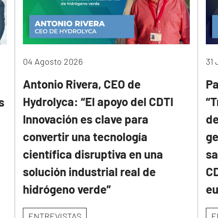
04 Agosto 2026
31 
Antonio Rivera, CEO de
Pa
Hydrolyca: “El apoyo del CDTI
“T
s
Innovación es clave para
de
convertir una tecnología
ge
científica disruptiva en una
sa
solución industrial real de
CD
hidrógeno verde”
e
ENTREVISTAS
E