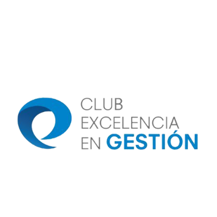
Image
Image