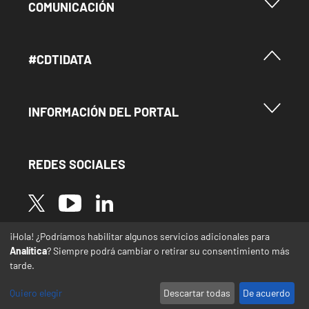
Menu Footer Comunicación
COMUNICACIÓN
Menú Footer #Cdtidata
#CDTIDATA
Menu Footer Información del Portal
INFORMACIÓN DEL PORTAL
REDES SOCIALES
Image
Image
Image
¡Hola! ¿Podríamos habilitar algunos servicios adicionales para
* Las traducciones de este sitio web desde el
Analítica
? Siempre podrá cambiar o retirar su consentimiento más
español a otras lenguas se realizan de forma
tarde.
automática y pueden contener errores o
imprecisiones
Quiero elegir
Descartar todas
De acuerdo