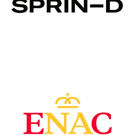
Image