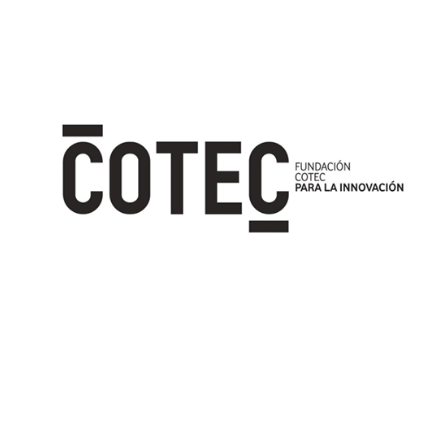
Image