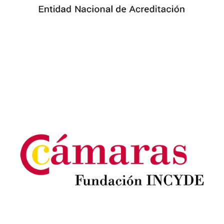
Image