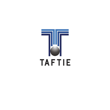
Image
Image