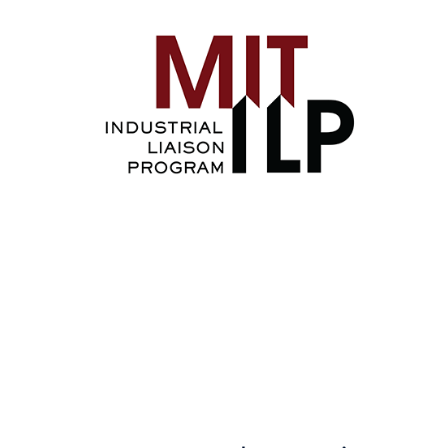
Image