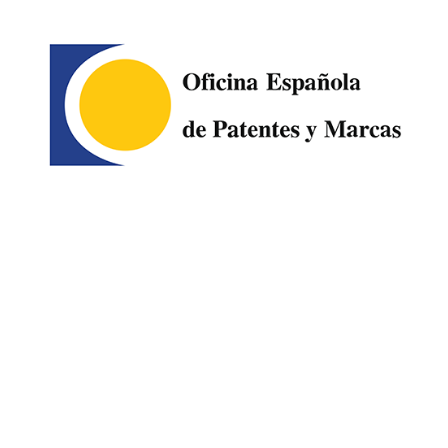
Image