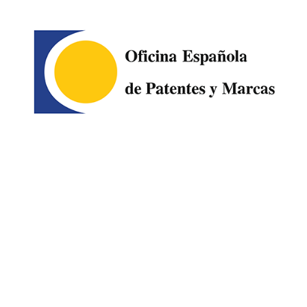
Image