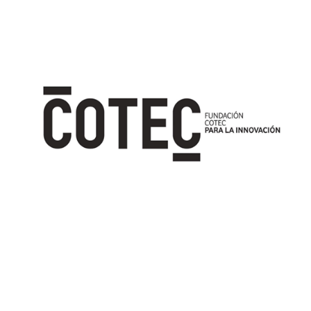
Image