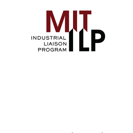
Image