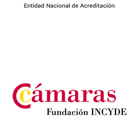
Image