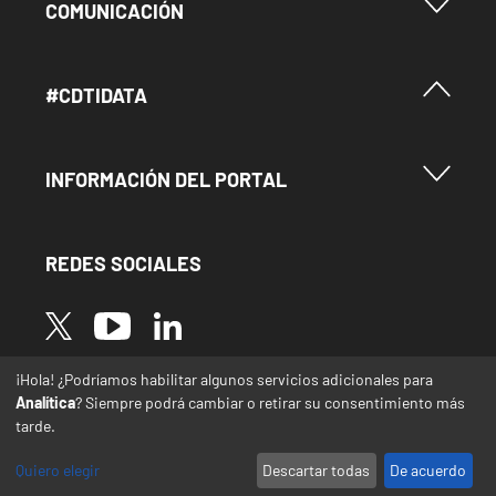
Menu Footer Comunicación
COMUNICACIÓN
Menú Footer #Cdtidata
#CDTIDATA
Menu Footer Información del Portal
INFORMACIÓN DEL PORTAL
REDES SOCIALES
Image
Image
Image
¡Hola! ¿Podríamos habilitar algunos servicios adicionales para
* Las traducciones de este sitio web desde el
Analítica
? Siempre podrá cambiar o retirar su consentimiento más
español a otras lenguas se realizan de forma
tarde.
automática y pueden contener errores o
imprecisiones
Quiero elegir
Descartar todas
De acuerdo