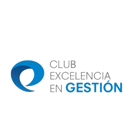
Image
Image