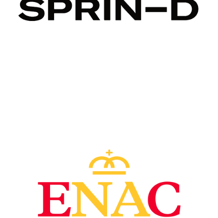
Image