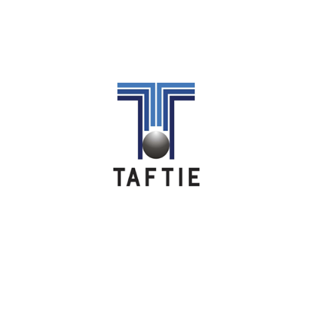
Image
Image