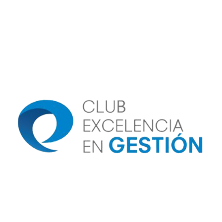
Image
Image