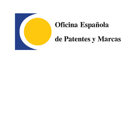
Image