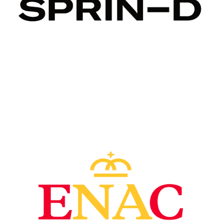
Image