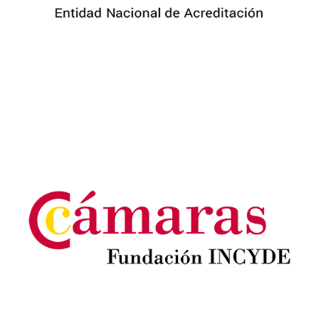
Image