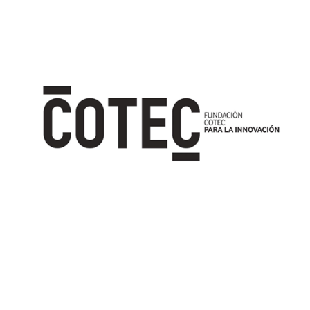
Image