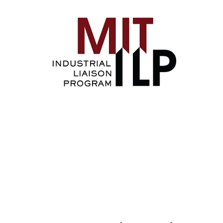
Image