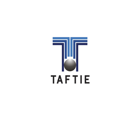
Image
Image