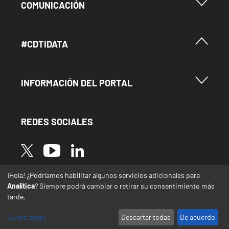
Menu Footer Comunicación
COMUNICACIÓN
Menú Footer #Cdtidata
#CDTIDATA
Menu Footer Información del Portal
INFORMACIÓN DEL PORTAL
REDES SOCIALES
Image
Image
Image
¡Hola! ¿Podríamos habilitar algunos servicios adicionales para
* Las traducciones de este sitio web desde el
Analítica
? Siempre podrá cambiar o retirar su consentimiento más
español a otras lenguas se realizan de forma
tarde.
automática y pueden contener errores o
imprecisiones
Quiero elegir
Descartar todas
De acuerdo