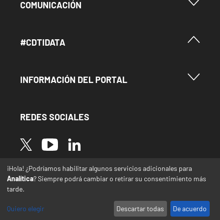
Menu Footer Comunicación
COMUNICACIÓN
Menú Footer #Cdtidata
#CDTIDATA
Menu Footer Información del Portal
INFORMACIÓN DEL PORTAL
REDES SOCIALES
Image
Image
Image
¡Hola! ¿Podríamos habilitar algunos servicios adicionales para
* Las traducciones de este sitio web desde el
Analítica
? Siempre podrá cambiar o retirar su consentimiento más
español a otras lenguas se realizan de forma
tarde.
automática y pueden contener errores o
imprecisiones
Quiero elegir
Descartar todas
De acuerdo