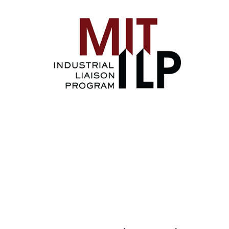
Image