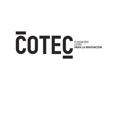
Image