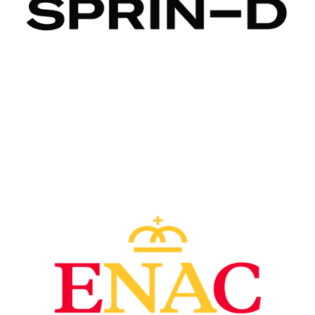
Image