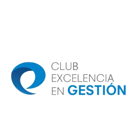
Image
Image