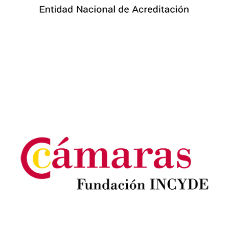
Image