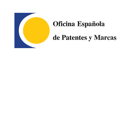
Image