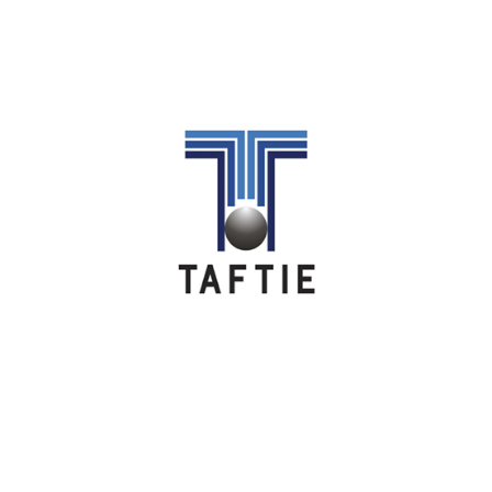
Image
Image