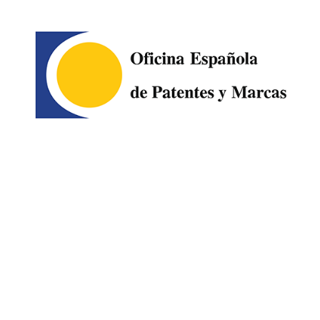
Image