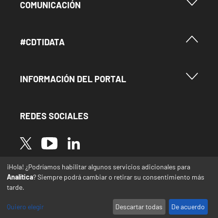
Menu Footer Comunicación
COMUNICACIÓN
Menú Footer #Cdtidata
#CDTIDATA
Menu Footer Información del Portal
INFORMACIÓN DEL PORTAL
REDES SOCIALES
Image
Image
Image
¡Hola! ¿Podríamos habilitar algunos servicios adicionales para
* Las traducciones de este sitio web desde el
Analítica
? Siempre podrá cambiar o retirar su consentimiento más
español a otras lenguas se realizan de forma
tarde.
automática y pueden contener errores o
imprecisiones
Quiero elegir
Descartar todas
De acuerdo