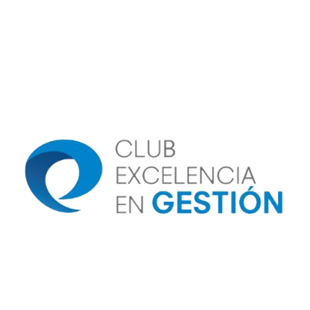
Image
Image