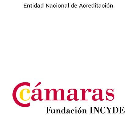
Image