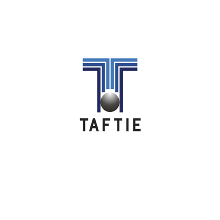
Image
Image