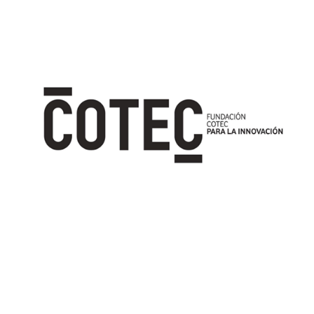
Image