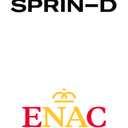
Image