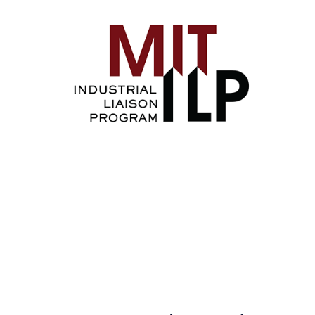
Image