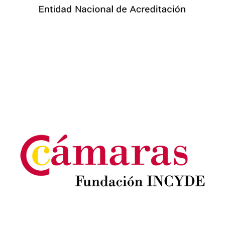
Image