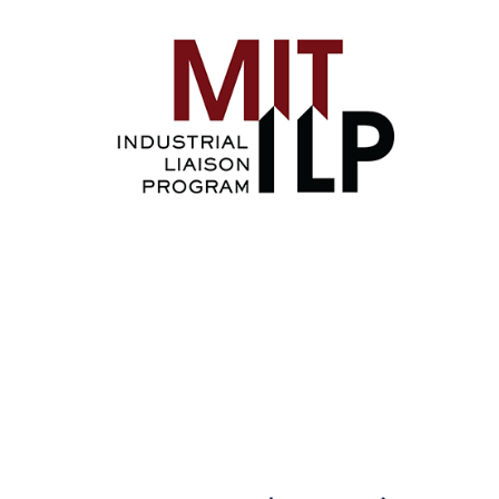
Image