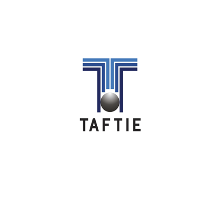
Image
Image