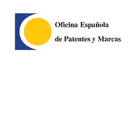
Image