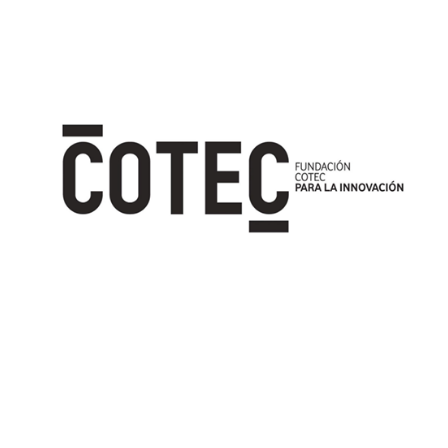
Image