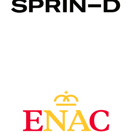
Image