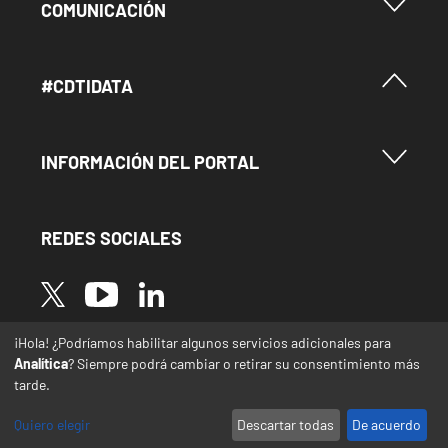
Menu Footer Comunicación
COMUNICACIÓN
Menú Footer #Cdtidata
#CDTIDATA
Menu Footer Información del Portal
INFORMACIÓN DEL PORTAL
REDES SOCIALES
Image
Image
Image
¡Hola! ¿Podríamos habilitar algunos servicios adicionales para
* Las traducciones de este sitio web desde el
Analítica
? Siempre podrá cambiar o retirar su consentimiento más
español a otras lenguas se realizan de forma
tarde.
automática y pueden contener errores o
imprecisiones
Quiero elegir
Descartar todas
De acuerdo