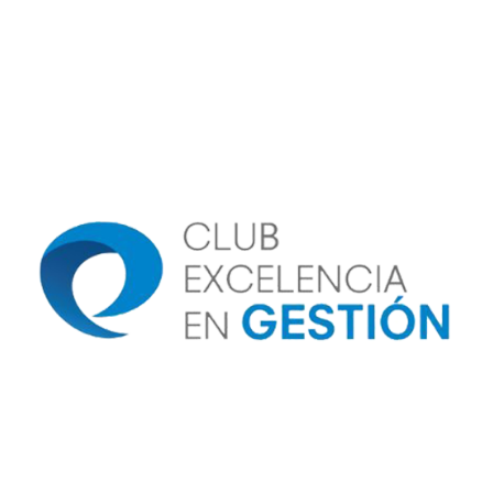
Image
Image