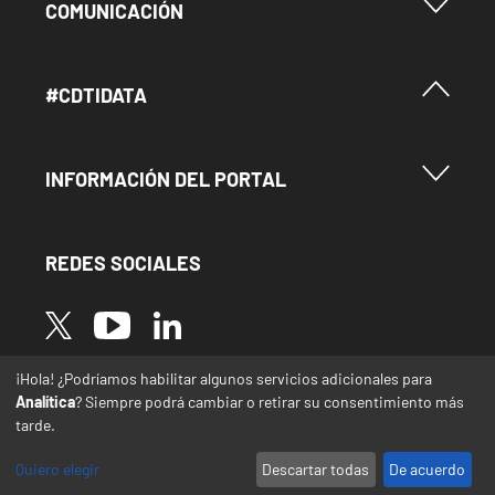
Menu Footer Comunicación
COMUNICACIÓN
Menú Footer #Cdtidata
#CDTIDATA
Menu Footer Información del Portal
INFORMACIÓN DEL PORTAL
REDES SOCIALES
Image
Image
Image
¡Hola! ¿Podríamos habilitar algunos servicios adicionales para
* Las traducciones de este sitio web desde el
Analítica
? Siempre podrá cambiar o retirar su consentimiento más
español a otras lenguas se realizan de forma
tarde.
automática y pueden contener errores o
imprecisiones
Quiero elegir
Descartar todas
De acuerdo