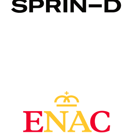
Image