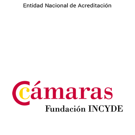
Image