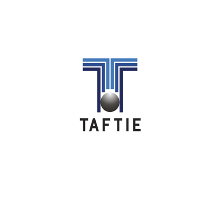
Image
Image