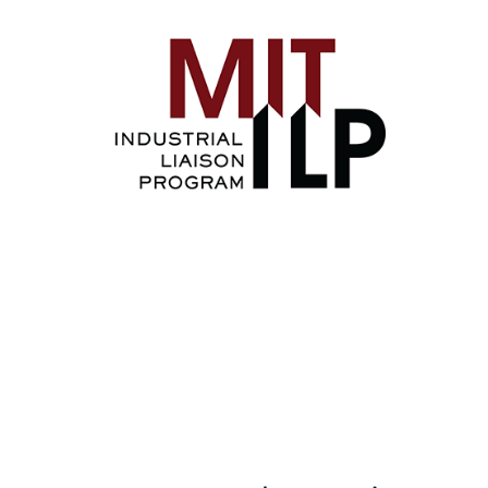
Image