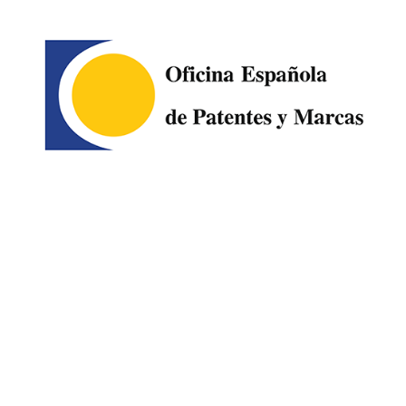
Image