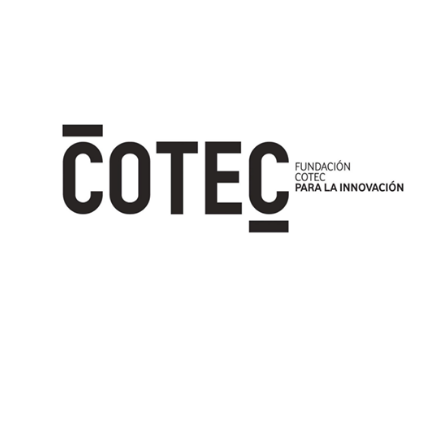
Image