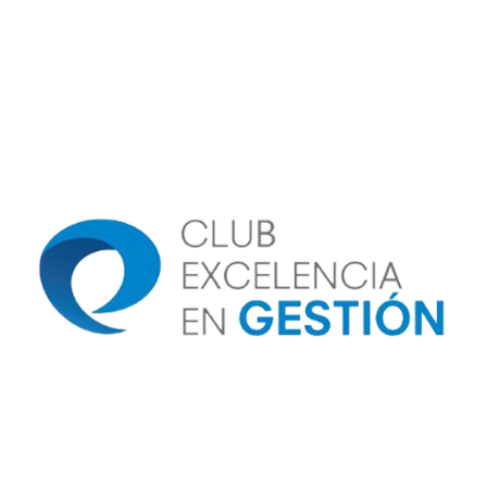
Image
Image