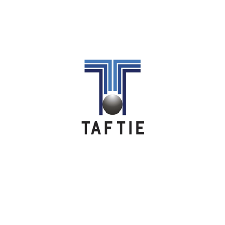
Image
Image