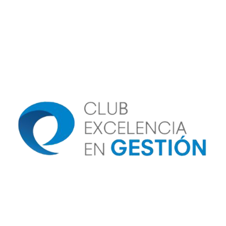
Image
Image