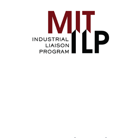
Image