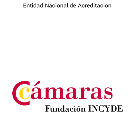
Image