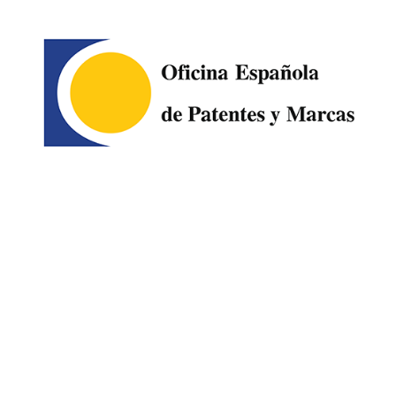
Image