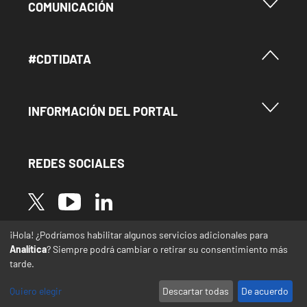
Menu Footer Comunicación
COMUNICACIÓN
Menú Footer #Cdtidata
#CDTIDATA
Menu Footer Información del Portal
INFORMACIÓN DEL PORTAL
REDES SOCIALES
Image
Image
Image
¡Hola! ¿Podríamos habilitar algunos servicios adicionales para
* Las traducciones de este sitio web desde el
Analítica
? Siempre podrá cambiar o retirar su consentimiento más
español a otras lenguas se realizan de forma
tarde.
automática y pueden contener errores o
imprecisiones
Quiero elegir
Descartar todas
De acuerdo