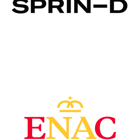
Image