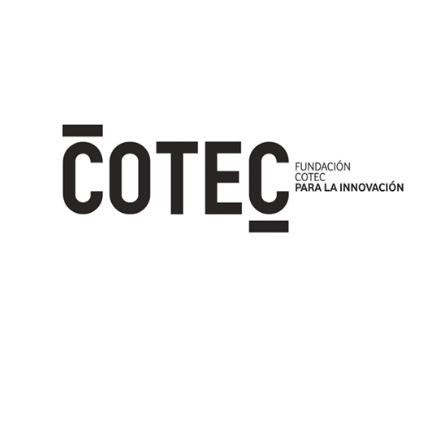
Image