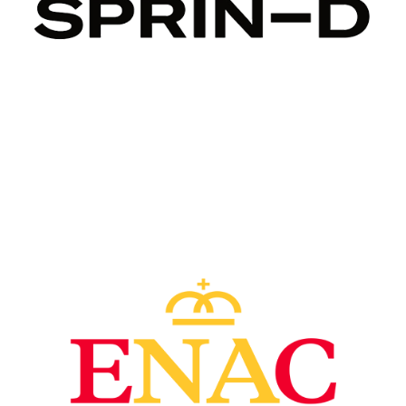
Image