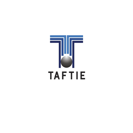
Image
Image