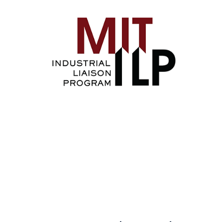
Image