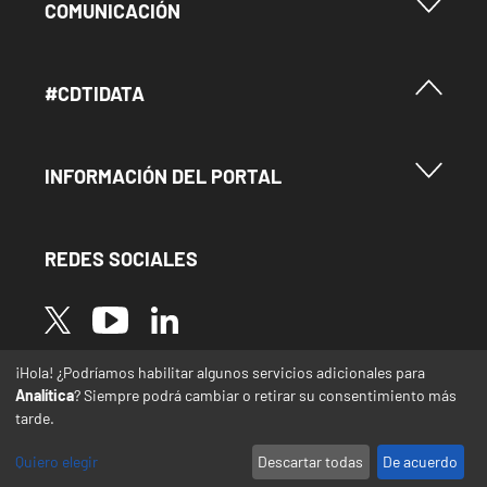
Menu Footer Comunicación
COMUNICACIÓN
Menú Footer #Cdtidata
#CDTIDATA
Menu Footer Información del Portal
INFORMACIÓN DEL PORTAL
REDES SOCIALES
Image
Image
Image
¡Hola! ¿Podríamos habilitar algunos servicios adicionales para
* Las traducciones de este sitio web desde el
Analítica
? Siempre podrá cambiar o retirar su consentimiento más
español a otras lenguas se realizan de forma
tarde.
automática y pueden contener errores o
imprecisiones
Quiero elegir
Descartar todas
De acuerdo