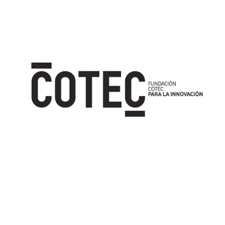
Image