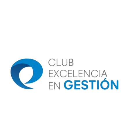
Image
Image