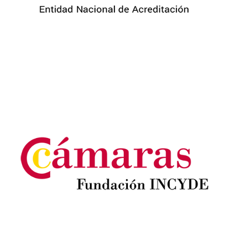
Image