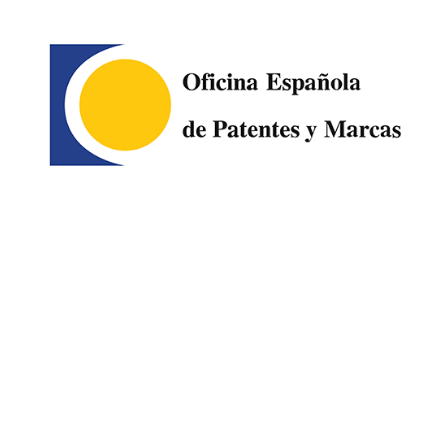
Image