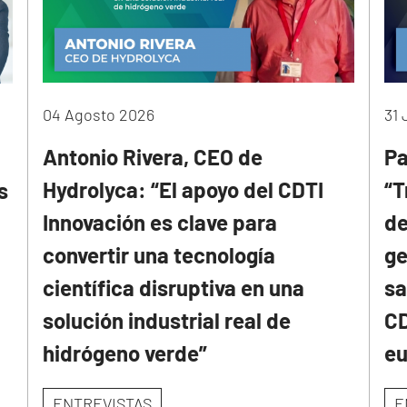
04 Agosto 2026
31 
Antonio Rivera, CEO de
Pa
Hydrolyca: “El apoyo del CDTI
“T
s
Innovación es clave para
de
convertir una tecnología
ge
científica disruptiva en una
sa
solución industrial real de
CD
hidrógeno verde”
e
ENTREVISTAS
E