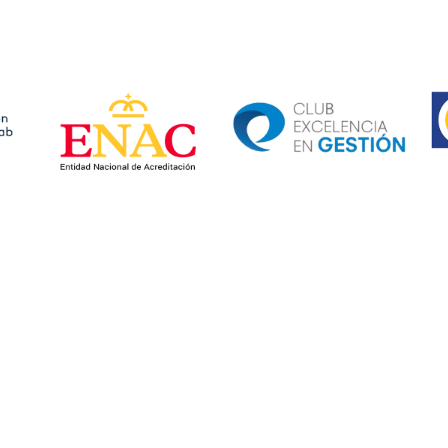
Ima
Image
Image