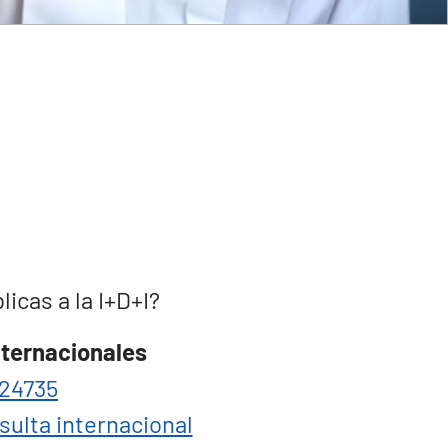
cas a la I+D+I?
nternacionales
24735
sulta internacional