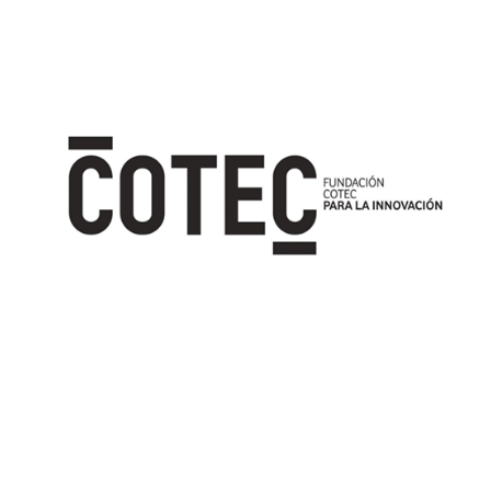
Image