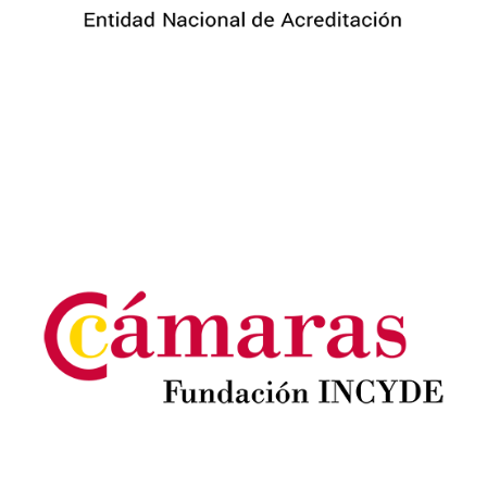
Image