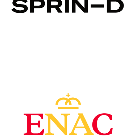
Image