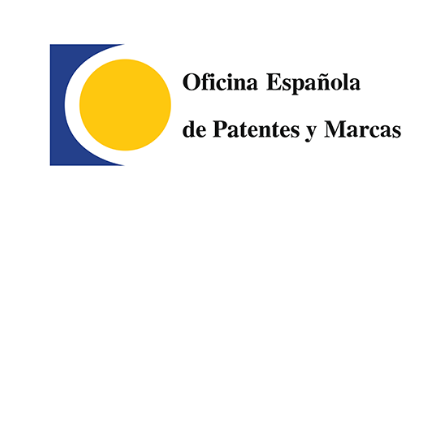
Image