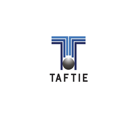
Image
Image