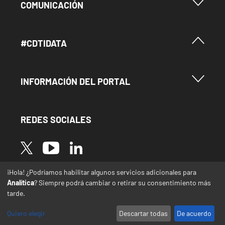
Menu Footer Comunicación
COMUNICACIÓN
Menú Footer #Cdtidata
#CDTIDATA
Menu Footer Información del Portal
INFORMACIÓN DEL PORTAL
REDES SOCIALES
Image
Image
Image
¡Hola! ¿Podríamos habilitar algunos servicios adicionales para
* Las traducciones de este sitio web desde el
Analítica
? Siempre podrá cambiar o retirar su consentimiento más
español a otras lenguas se realizan de forma
tarde.
automática y pueden contener errores o
imprecisiones
Quiero elegir
Descartar todas
De acuerdo