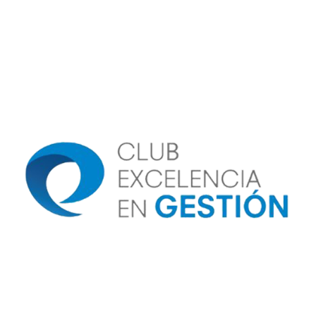
Image
Image