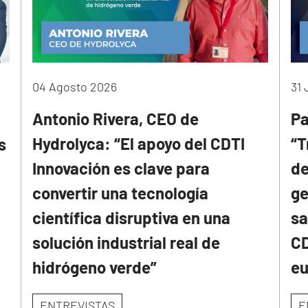
04 Agosto 2026
31 
Antonio Rivera, CEO de
Pa
Hydrolyca: “El apoyo del CDTI
“T
s
Innovación es clave para
de
convertir una tecnología
ge
científica disruptiva en una
sa
solución industrial real de
CD
hidrógeno verde”
e
ENTREVISTAS
E