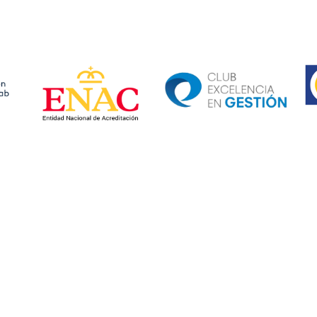
Ima
Image
Image