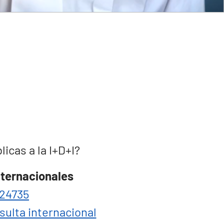
cas a la I+D+I?
nternacionales
24735
sulta internacional