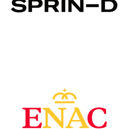
Image