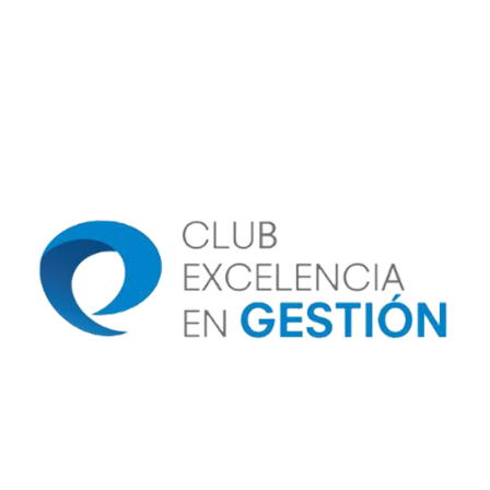
Image
Image