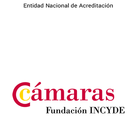
Image