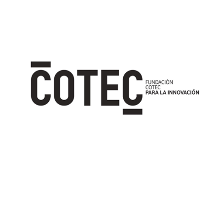
Image