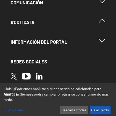
Menu Footer Comunicación
COMUNICACIÓN
Menú Footer #Cdtidata
#CDTIDATA
Menu Footer Información del Portal
INFORMACIÓN DEL PORTAL
REDES SOCIALES
Image
Image
Image
¡Hola! ¿Podríamos habilitar algunos servicios adicionales para
* Las traducciones de este sitio web desde el
Analítica
? Siempre podrá cambiar o retirar su consentimiento más
español a otras lenguas se realizan de forma
tarde.
automática y pueden contener errores o
imprecisiones
Quiero elegir
Descartar todas
De acuerdo