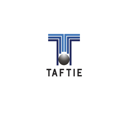
Image
Image