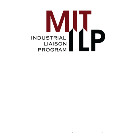
Image