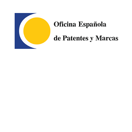
Image