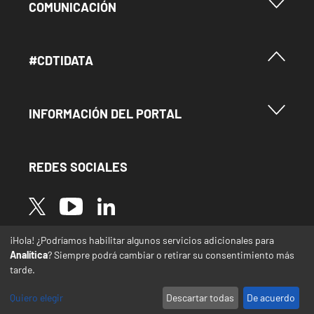
Menu Footer Comunicación
COMUNICACIÓN
Menú Footer #Cdtidata
#CDTIDATA
Menu Footer Información del Portal
INFORMACIÓN DEL PORTAL
REDES SOCIALES
Image
Image
Image
¡Hola! ¿Podríamos habilitar algunos servicios adicionales para
* Las traducciones de este sitio web desde el
Analítica
? Siempre podrá cambiar o retirar su consentimiento más
español a otras lenguas se realizan de forma
tarde.
automática y pueden contener errores o
imprecisiones
Quiero elegir
Descartar todas
De acuerdo