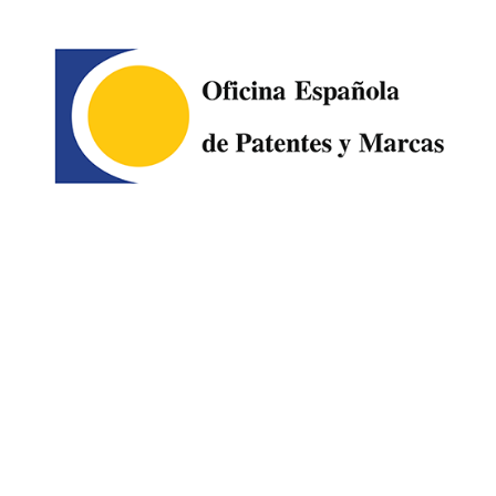
Image