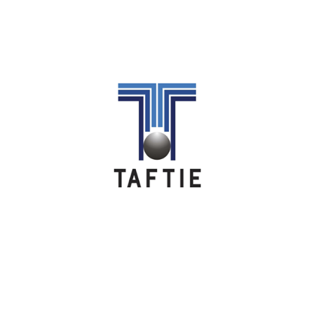
Image
Image