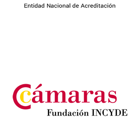
Image