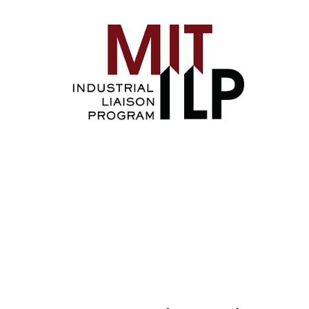
Image