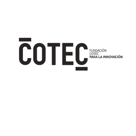
Image