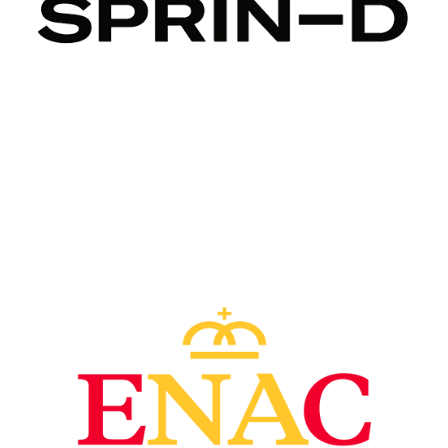
Image