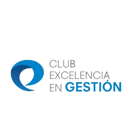
Image
Image