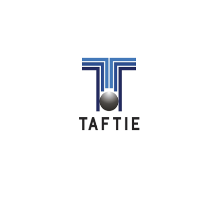
Image
Image