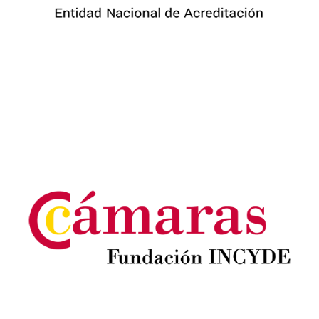
Image