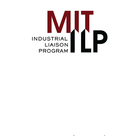
Image