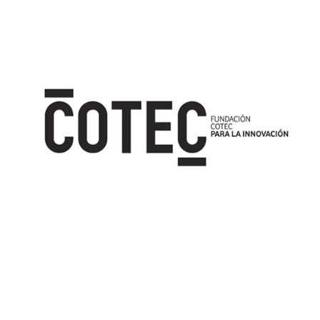
Image