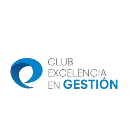
Image
Image