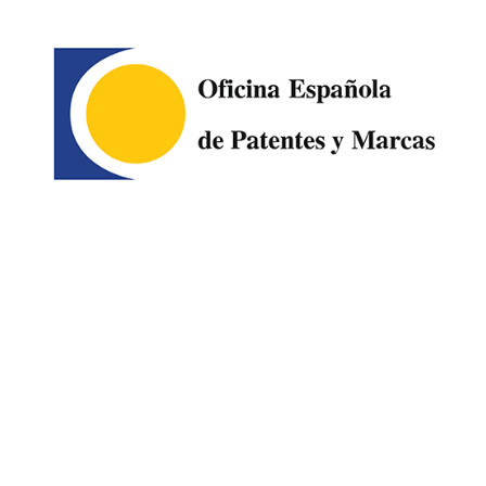
Image