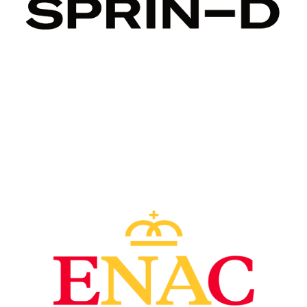
Image