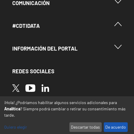
Menu Footer Comunicación
COMUNICACIÓN
Menú Footer #Cdtidata
#CDTIDATA
Menu Footer Información del Portal
INFORMACIÓN DEL PORTAL
REDES SOCIALES
Image
Image
Image
¡Hola! ¿Podríamos habilitar algunos servicios adicionales para
* Las traducciones de este sitio web desde el
Analítica
? Siempre podrá cambiar o retirar su consentimiento más
español a otras lenguas se realizan de forma
tarde.
automática y pueden contener errores o
imprecisiones
Quiero elegir
Descartar todas
De acuerdo