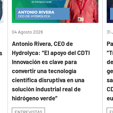
04 Agosto 2026
31 
Antonio Rivera, CEO de
Pa
Hydrolyca: “El apoyo del CDTI
“T
s
Innovación es clave para
de
convertir una tecnología
ge
científica disruptiva en una
sa
solución industrial real de
CD
hidrógeno verde”
e
ENTREVISTAS
E