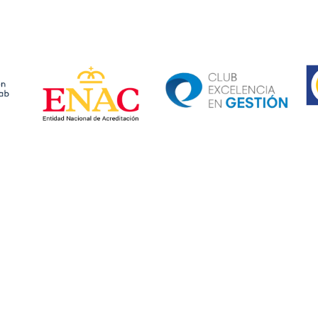
Ima
Image
Image