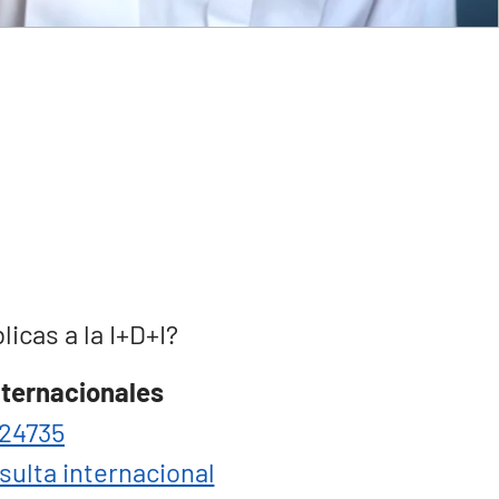
cas a la I+D+I?
nternacionales
24735
sulta internacional