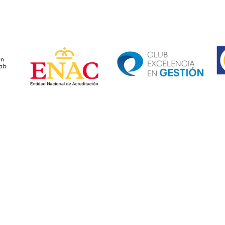
Ima
Image
Image