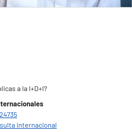
cas a la I+D+I?
nternacionales
24735
sulta internacional