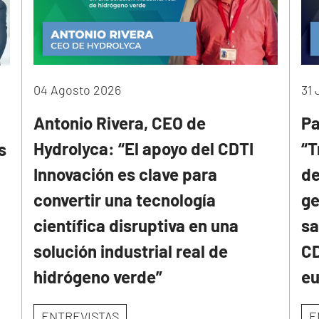
04 Agosto 2026
31 
Antonio Rivera, CEO de
Pa
Hydrolyca: “El apoyo del CDTI
“T
s
Innovación es clave para
de
convertir una tecnología
ge
científica disruptiva en una
sa
solución industrial real de
CD
hidrógeno verde”
e
ENTREVISTAS
E