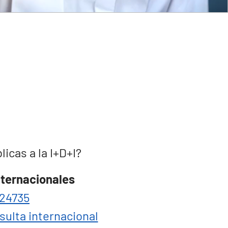
cas a la I+D+I?
nternacionales
24735
sulta internacional