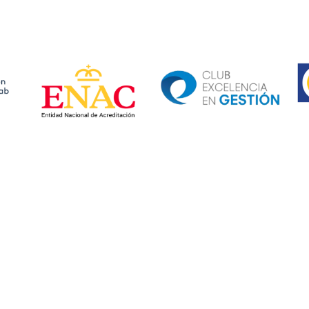
Ima
Image
Image