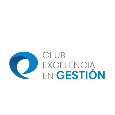
Image
Image