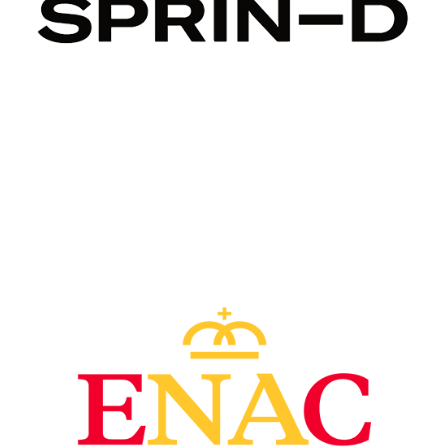
Image