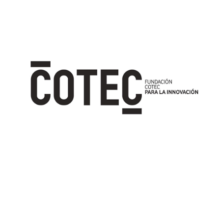
Image