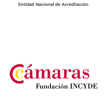
Image