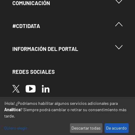
Menu Footer Comunicación
COMUNICACIÓN
Menú Footer #Cdtidata
#CDTIDATA
Menu Footer Información del Portal
INFORMACIÓN DEL PORTAL
REDES SOCIALES
Image
Image
Image
¡Hola! ¿Podríamos habilitar algunos servicios adicionales para
* Las traducciones de este sitio web desde el
Analítica
? Siempre podrá cambiar o retirar su consentimiento más
español a otras lenguas se realizan de forma
tarde.
automática y pueden contener errores o
imprecisiones
Quiero elegir
Descartar todas
De acuerdo