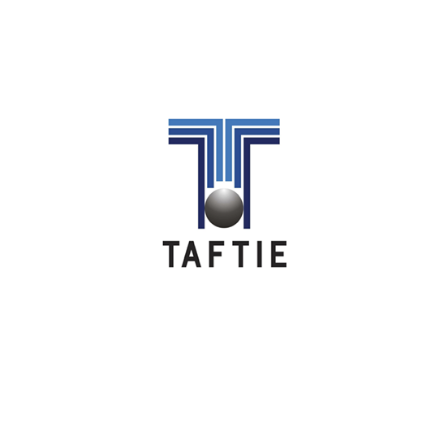
Image
Image