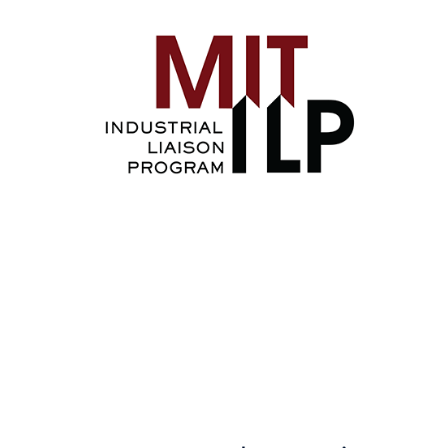
Image