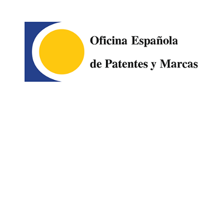
Image