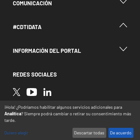
Menu Footer Comunicación
COMUNICACIÓN
Menú Footer #Cdtidata
#CDTIDATA
Menu Footer Información del Portal
INFORMACIÓN DEL PORTAL
REDES SOCIALES
Image
Image
Image
¡Hola! ¿Podríamos habilitar algunos servicios adicionales para
* Las traducciones de este sitio web desde el
Analítica
? Siempre podrá cambiar o retirar su consentimiento más
español a otras lenguas se realizan de forma
tarde.
automática y pueden contener errores o
imprecisiones
Quiero elegir
Descartar todas
De acuerdo