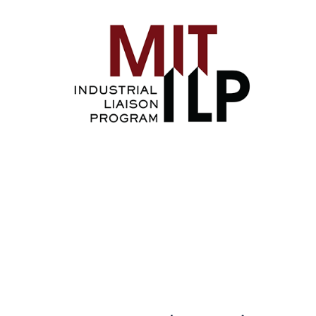
Image