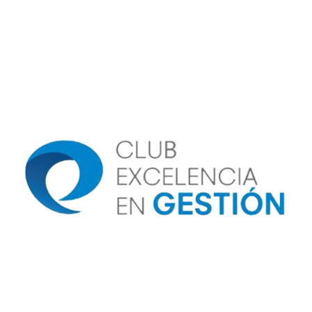
Image
Image