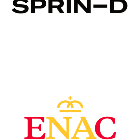
Image