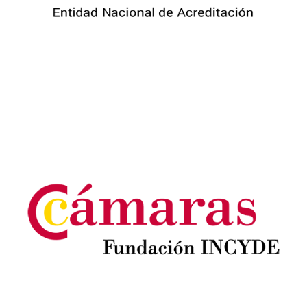
Image