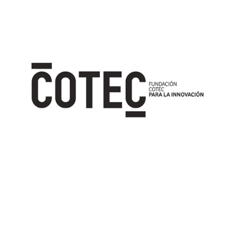
Image