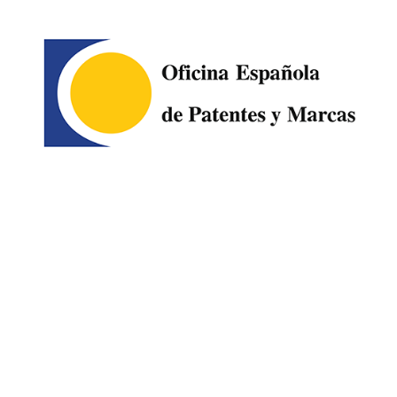
Image