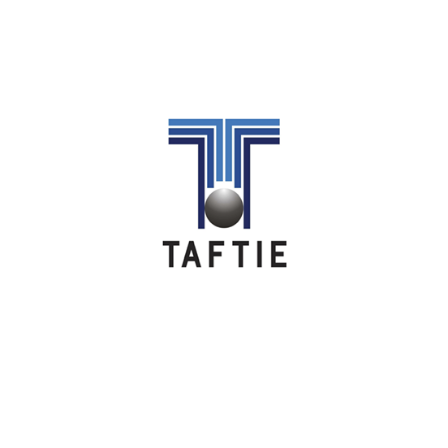
Image
Image