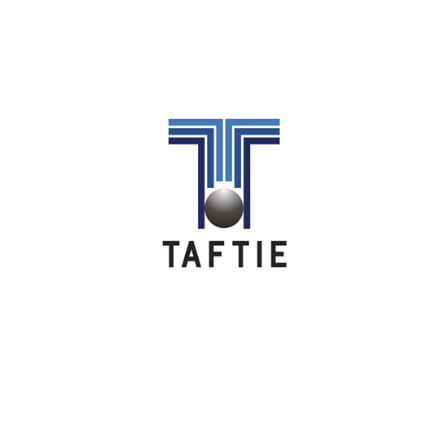
Image
Image