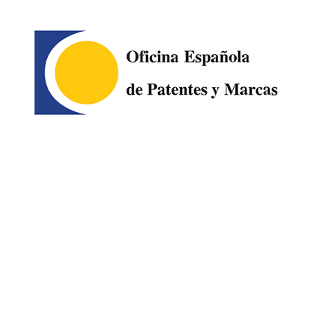
Image