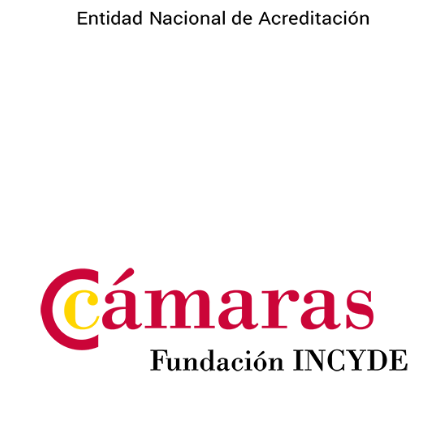
Image