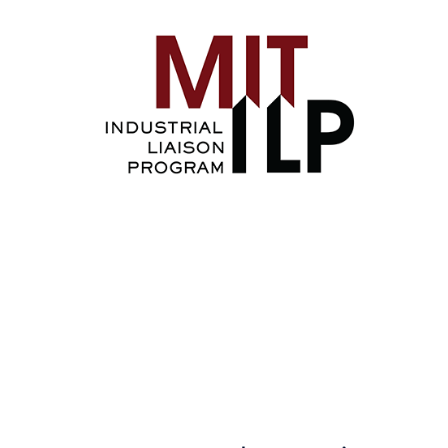
Image