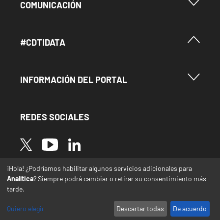
Menu Footer Comunicación
COMUNICACIÓN
Menú Footer #Cdtidata
#CDTIDATA
Menu Footer Información del Portal
INFORMACIÓN DEL PORTAL
REDES SOCIALES
Image
Image
Image
¡Hola! ¿Podríamos habilitar algunos servicios adicionales para
* Las traducciones de este sitio web desde el
Analítica
? Siempre podrá cambiar o retirar su consentimiento más
español a otras lenguas se realizan de forma
tarde.
automática y pueden contener errores o
imprecisiones
Quiero elegir
Descartar todas
De acuerdo