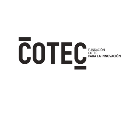
Image