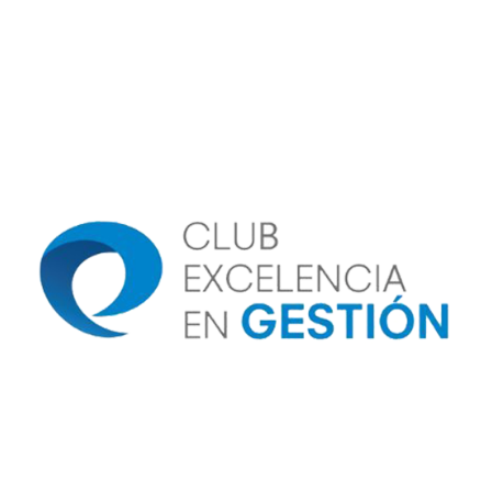
Image
Image