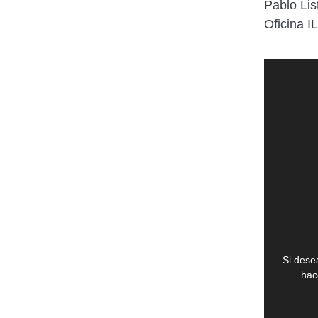
Pablo Li
Oficina I
Si dese
hac