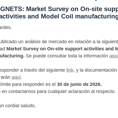
GNETS: Market Survey on On-site supp
activities and Model Coil manufacturin
ardes,
blicado un análisis de mercado en relación a la siguien
dad
Market Survey on On-site support activities and 
ufacturing.
Se puede consultar toda la información
aqu
sponder a través del siguiente
link
, y la documentación
trarán
aquí
.
límite para responder es el
30 de junio de 2026.
en contactarnos para cualquier aclaración al respecto.
n cordial saludo,