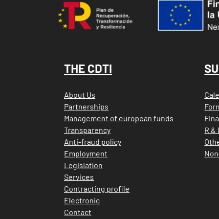
Image
Menu Footer Cdti
Menu
THE CDTI
SU
About Us
Cale
Partnerships
Form
Management of european funds
Fina
Transparency
R & 
Anti-fraud policy
Othe
Employment
Non
Legislation
Services
Contracting profile
Electronic
Contact