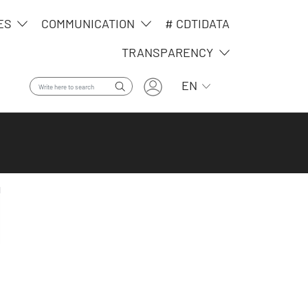
CES
COMMUNICATION
# CDTIDATA
TRANSPARENCY
User account menu
List additional actio
EN