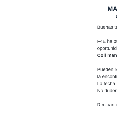
MA
Buenas t
F4E ha pu
oportuni
Coil man
Pueden re
la encon
La fecha 
No duden 
Reciban u