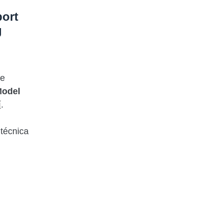
ort
g
te
Model
í
.
 técnica