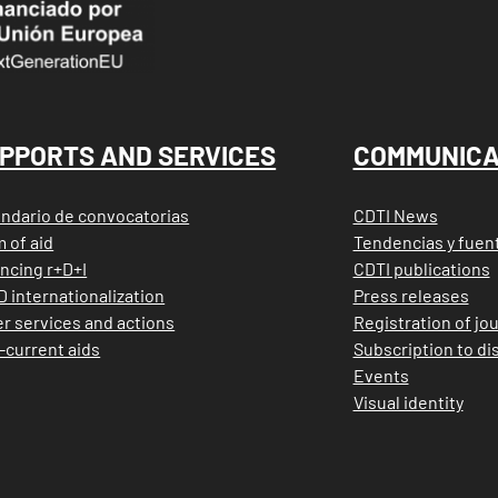
 Footer Ayudas y Servicios
Menu Footer Comu
PPORTS AND SERVICES
COMMUNICA
ndario de convocatorias
CDTI News
 of aid
Tendencias y fuen
ncing r+D+I
CDTI publications
D internationalization
Press releases
r services and actions
Registration of jou
-current aids
Subscription to dis
Events
Visual identity