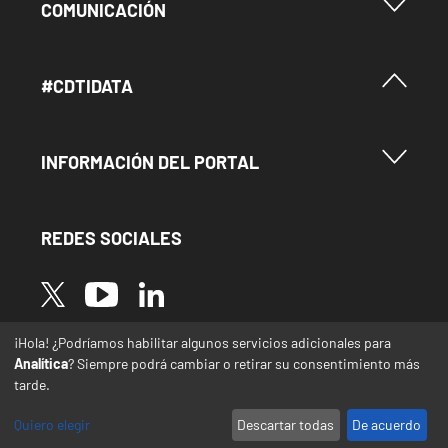
Menu Footer Comunicación
COMUNICACIÓN
Menú Footer #Cdtidata
#CDTIDATA
Menu Footer Información del Portal
INFORMACIÓN DEL PORTAL
REDES SOCIALES
Image
Image
Image
¡Hola! ¿Podríamos habilitar algunos servicios adicionales para
* Las traducciones de este sitio web desde el
Analítica
? Siempre podrá cambiar o retirar su consentimiento más
español a otras lenguas se realizan de forma
tarde.
automática y pueden contener errores o
imprecisiones
Quiero elegir
Descartar todas
De acuerdo