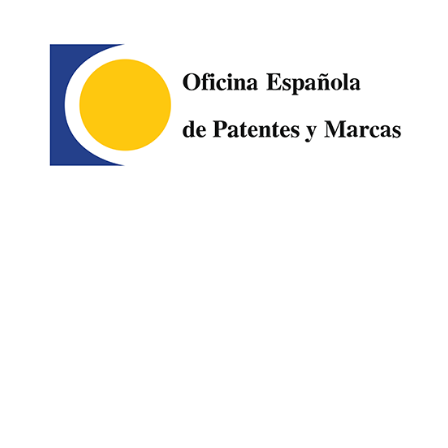
Image