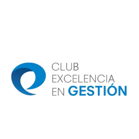
Image
Image