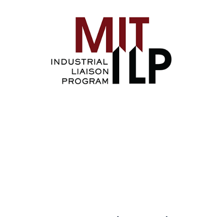
Image