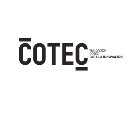
Image