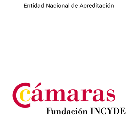
Image