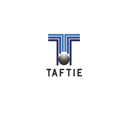
Image
Image