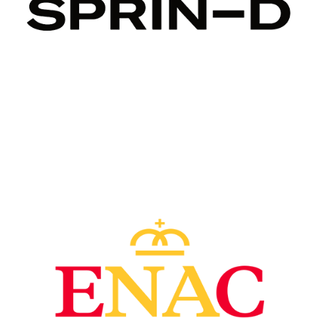
Image