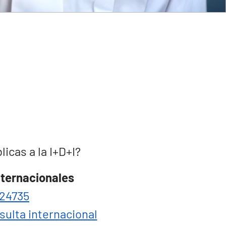
cas a la I+D+I?
nternacionales
24735
sulta internacional