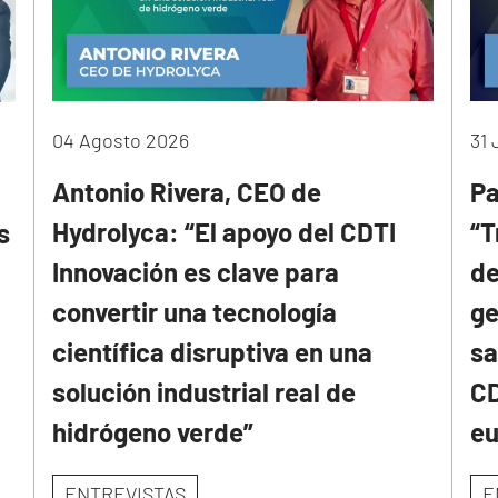
04 Agosto 2026
31 
Antonio Rivera, CEO de
Pa
Hydrolyca: “El apoyo del CDTI
“T
s
Innovación es clave para
de
convertir una tecnología
ge
científica disruptiva en una
sa
solución industrial real de
CD
hidrógeno verde”
e
ENTREVISTAS
E