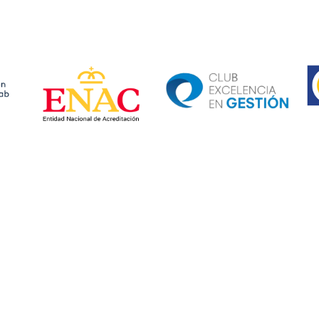
Ima
Image
Image