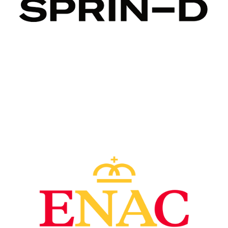
Image