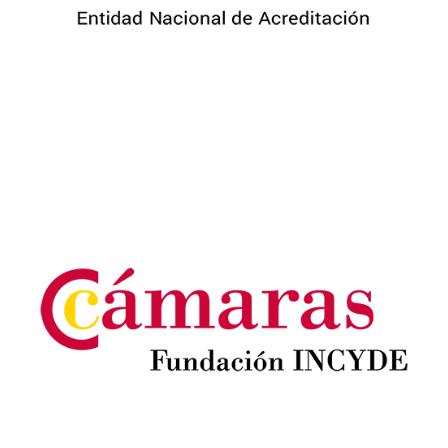
Image