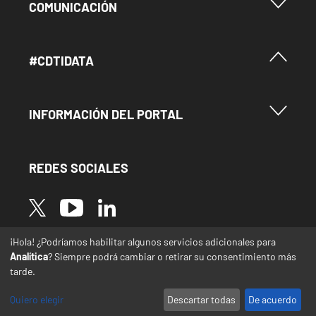
Menu Footer Comunicación
COMUNICACIÓN
Menú Footer #Cdtidata
#CDTIDATA
Menu Footer Información del Portal
INFORMACIÓN DEL PORTAL
REDES SOCIALES
Image
Image
Image
¡Hola! ¿Podríamos habilitar algunos servicios adicionales para
* Las traducciones de este sitio web desde el
Analítica
? Siempre podrá cambiar o retirar su consentimiento más
español a otras lenguas se realizan de forma
tarde.
automática y pueden contener errores o
imprecisiones
Quiero elegir
Descartar todas
De acuerdo