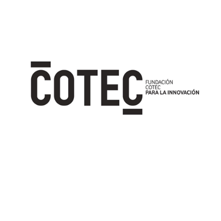
Image