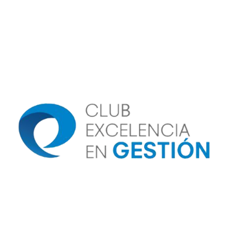
Image
Image