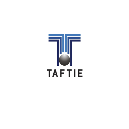
Image
Image