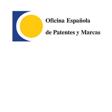
Image