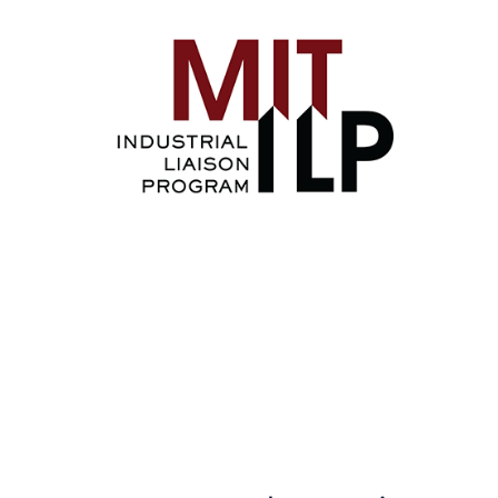
Image