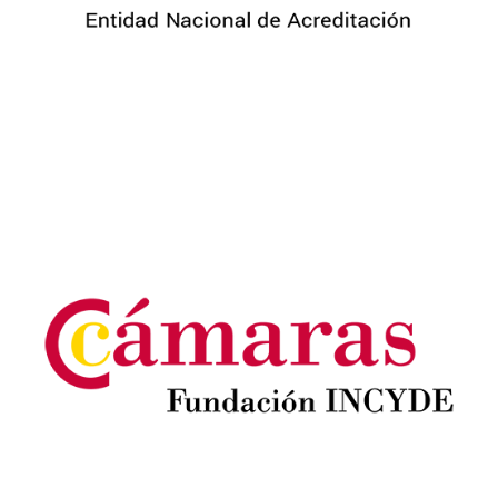
Image