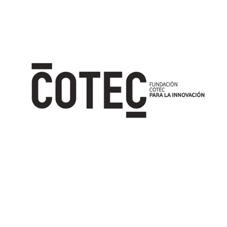
Image