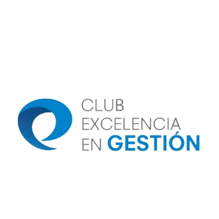
Image
Image