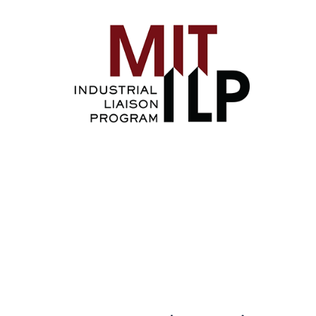
Image