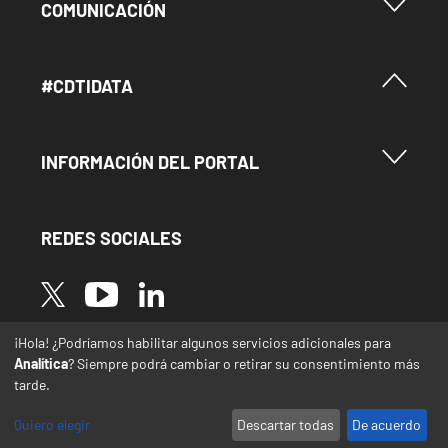
Menu Footer Comunicación
COMUNICACIÓN
Menú Footer #Cdtidata
#CDTIDATA
Menu Footer Información del Portal
INFORMACIÓN DEL PORTAL
REDES SOCIALES
Image
Image
Image
¡Hola! ¿Podríamos habilitar algunos servicios adicionales para
* Las traducciones de este sitio web desde el
Analítica
? Siempre podrá cambiar o retirar su consentimiento más
español a otras lenguas se realizan de forma
tarde.
automática y pueden contener errores o
imprecisiones
Quiero elegir
Descartar todas
De acuerdo