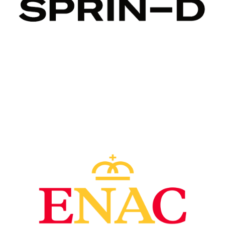
Image