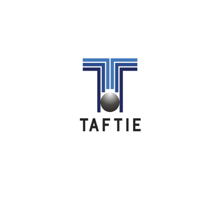
Image
Image