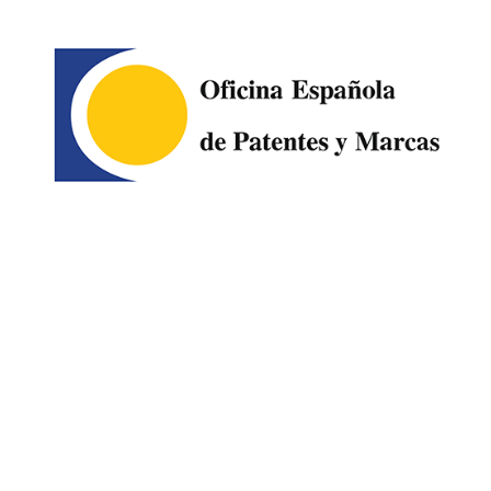
Image