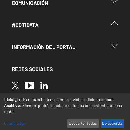
Menu Footer Comunicación
COMUNICACIÓN
Menú Footer #Cdtidata
#CDTIDATA
Menu Footer Información del Portal
INFORMACIÓN DEL PORTAL
REDES SOCIALES
Image
Image
Image
¡Hola! ¿Podríamos habilitar algunos servicios adicionales para
* Las traducciones de este sitio web desde el
Analítica
? Siempre podrá cambiar o retirar su consentimiento más
español a otras lenguas se realizan de forma
tarde.
automática y pueden contener errores o
imprecisiones
Quiero elegir
Descartar todas
De acuerdo