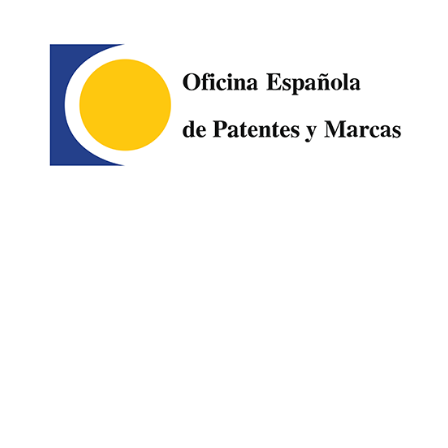
Image