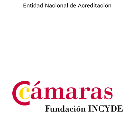
Image