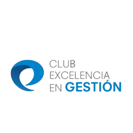
Image
Image