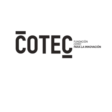
Image