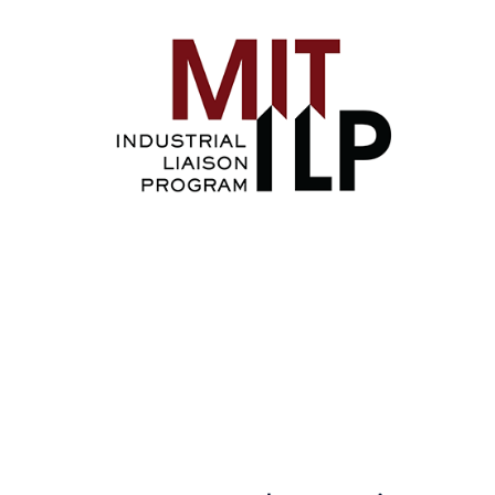
Image