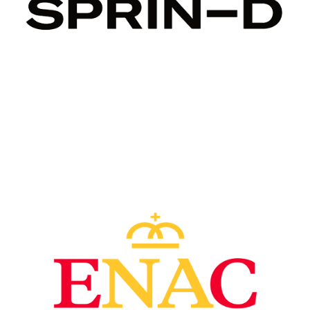
Image