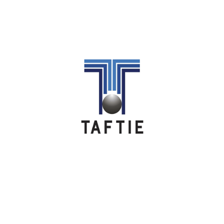
Image
Image